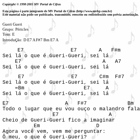
Copyright © 1998-2001 MV Portal de Cifras
Esta página é parte integrante de MV Portal de Cifras (http://www.mvhp.com.br)
Este material não pode ser publicado, transmitido, reescrito ou redistribuído sem prévia autorização.
Gueri Gueri
Grupo: Péricles
Tom: E
ç
Introdu
ão: D E7 A F#7 Bm E7 A
    E7               E7       A   F#m

Sei lá o que é Gueri-Gueri, sei lá

    E7                          A   A7 

Sei lá o que é Gueri-Gueri, sei lá 
     E7               E7       C#m  F#7

Sei lá o que é Gueri-Gueri, sei lá

    =Bm                   E7     A 

Sei lá o que é Gueri-Gueri, sei lá 
E7                  A   F#7             Bm

Todo o lugar que eu vou ouço o malandro fala
                E7                A

Cheio de Gueri-Gueri fico a imaginar 

          Em                  D

Agora você vem, vem me perguntar: 

Ô meu, o que é Gueri-Gueri? 
