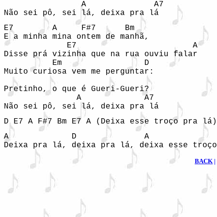
                A              A7

Não sei pô, sei lá, deixa pra lá 
E7        A     F#7      Bm

E a minha mina ontem de manhã, 

             E7                        A

Disse prá vizinha que na rua ouviu falar 

          Em                 D

Muito curiosa vem me perguntar:

Pretinho, o que é Gueri-Gueri? 

               A             A7

Não sei pô, sei lá, deixa pra lá 
D E7 A F#7 Bm E7 A (Deixa esse troço pra lá)
A             D              A              
Deixa pra lá, deixa pra lá, deixa esse troço
BACK
|