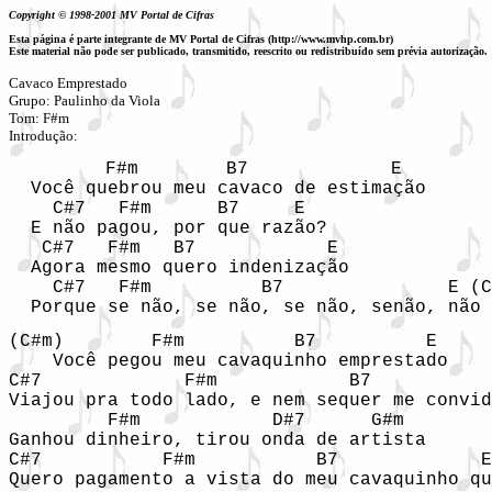
Copyright © 1998-2001 MV Portal de Cifras
Esta página é parte integrante de MV Portal de Cifras (http://www.mvhp.com.br)
Este material não pode ser publicado, transmitido, reescrito ou redistribuído sem prévia autorização.
Cavaco Emprestado

Grupo: Paulinho da Viola 

Tom: F#m

Introdução: 
    F#m        B7             E 

  Você quebrou meu cavaco de estimação 

    C#7   F#m      B7     E

  E não pagou, por que razão? 

   C#7   F#m   B7            E

  Agora mesmo quero indenização

    C#7   F#m          B7               E (C
  Porque se não, se não, se não, senão, não 
(C#m)        F#m          B7          E

    Você pegou meu cavaquinho emprestado 

C#7             F#m            B7           
Viajou pra todo lado, e nem sequer me convid
         F#m            D#7      G#m

Ganhou dinheiro, tirou onda de artista 

C#7           F#m           B7             E
Quero pagamento a vista do meu cavaquinho qu