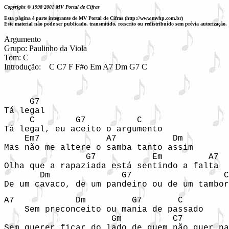
Copyright © 1998-2001 MV Portal de Cifras
Esta página é parte integrante de MV Portal de Cifras (http://www.mvhp.com.br)
Este material não pode ser publicado, transmitido, reescrito ou redistribuído sem prévia autorização.
Argumento

Grupo: Paulinho da Viola

Tom: C

Introdução:  
C C7 F F#o Em A7 Dm G7 C
     G7                                     
Tá legal

     C        G7          C     

Tá legal, eu aceito o argumento

    Em7             A7           Dm

Mas não me altere o samba tanto assim

                G7           Em         A7

Olha que a rapaziada está sentindo a falta

       Dm              G7                  C
De um cavaco, de um pandeiro ou de um tambor
A7            Dm         G7       C     

    Sem preconceito ou mania de passado

                     Gm          C7         
Sem querer ficar do lado de quem não quer na