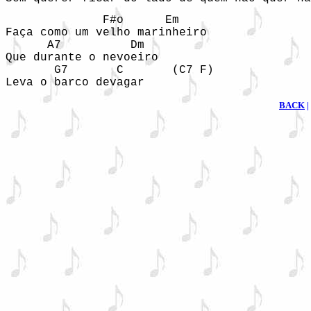
              F#o      Em                   
Faça como um velho marinheiro

      A7          Dm                    

Que durante o nevoeiro 

       G7       C       (C7 F) 

Leva o barco devagar
BACK
|