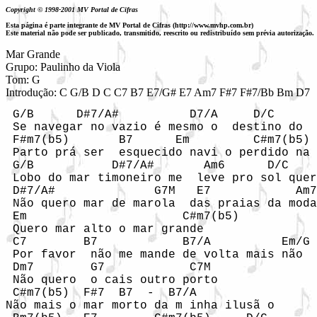
Copyright © 1998-2001 MV Portal de Cifras
Esta página é parte integrante de MV Portal de Cifras (http://www.mvhp.com.br)
Este material não pode ser publicado, transmitido, reescrito ou redistribuído sem prévia autorização.
Mar Grande

Grupo: Paulinho da Viola 

Tom: G
Introdução: C G/B D C C7 B7 E7/G# E7 Am7 F#7 F#7/Bb Bm D7
 G/B      D#7/A#          D7/A     D/C      
 Se navegar no vazio é mesmo o  destino do  
 F#m7(b5)       B7      Em         C#m7(b5) 
 Parto prá ser  esquecido navi o perdido na 
 G/B           D#7/A#       Am6      D/C    
 Lobo do mar timoneiro me  leve pro sol quer
 D#7/A#              G7M   E7            Am7
 Não quero mar de marola  das praias da moda
 Em                      C#m7(b5)  

 Quero mar alto o mar grande   

 C7        B7            B7/A          Em/G 
 Por favor  não me mande de volta mais não  
 Dm7        G7            C7M  

 Não quero  o cais outro porto  

 C#m7(b5)  F#7  B7  -  B7/A  

Não mais o mar morto da m inha ilusã o   
