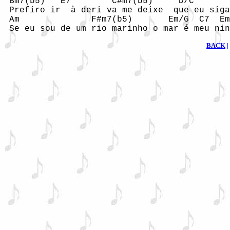
 Bm7(b5)   E7        C#m7(b5)     D/C       
 Prefiro ir  à deri va me deixe  que eu siga
 Am              F#m7(b5)       Em/G  C7  Em
 Se eu sou de um rio marinho o mar é meu nin
BACK
|