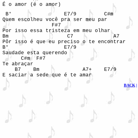
 B°                 E7/9         C#m

Quem escolheu você pra ser meu par 

                F#7

Por isso essa tristeza em meu olhar 

Bm                   C7             A7

Pôr isso é que eu preciso o te encontrar 

B°                  E7/9                    
Saudade esta querendo 

      C#m  F#7

Te abraçar 

    B7    Bm              A7+    E7/9

E saciar a sede que é te amar
BACK
|