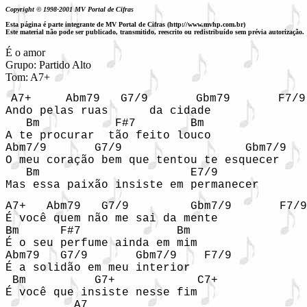
Copyright © 1998-2001 MV Portal de Cifras
Esta página é parte integrante de MV Portal de Cifras (http://www.mvhp.com.br)
Este material não pode ser publicado, transmitido, reescrito ou redistribuído sem prévia autorização.
É o amor

Grupo: Partido Alto

A7+     Abm79   G7/9       Gbm79       F7/9 
Ando pelas ruas      da cidade 

   Bm           F#7        Bm

A te procurar  tão feito louco  

Abm7/9       G7/9                  Gbm7/9   
O meu coração bem que tentou te esquecer 

   Bm                      E7/9

A7+   Abm79   G7/9         Gbm7/9       F7/9
É você quem não me sai da mente 

Bm      F#7              Bm

É o seu perfume ainda em mim 

Abm79   G7/9       Gbm7/9    F7/9

É a solidão em meu interior 

 Bm          G7+            C7+

É você que insiste nesse fim 

          A7
