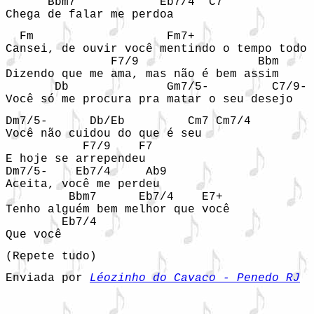
      Bbm7            Eb7/4  C7

Chega de falar me perdoa
  Fm                   Fm7+                 
Cansei, de ouvir você mentindo o tempo todo 
               F7/9                 Bbm

Dizendo que me ama, mas não é bem assim

       Db              Gm7/5-         C7/9-

Você só me procura pra matar o seu desejo
Dm7/5-      Db/Eb         Cm7 Cm7/4

Você não cuidou do que é seu

           F7/9    F7

E hoje se arrependeu

Dm7/5-    Eb7/4     Ab9

Aceita, você me perdeu

         Bbm7      Eb7/4    E7+  

Tenho alguém bem melhor que você

        Eb7/4

Que você
(Repete tudo)
Enviada por 
Léozinho do Cavaco - Penedo RJ