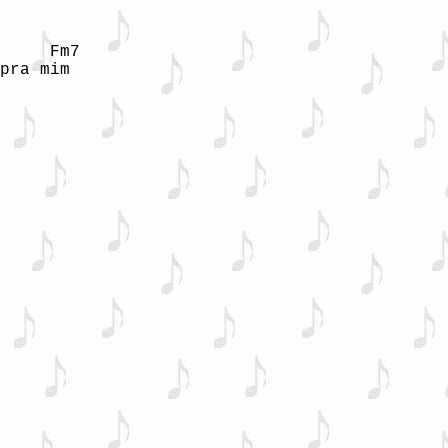
     Fm7

pra mim
