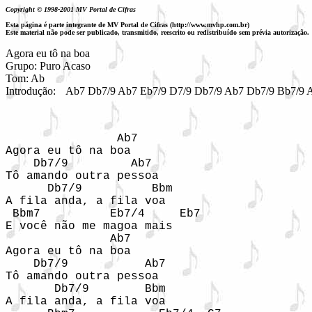
Copyright © 1998-2001 MV Portal de Cifras
Esta página é parte integrante de MV Portal de Cifras (http://www.mvhp.com.br)
Este material não pode ser publicado, transmitido, reescrito ou redistribuído sem prévia autorização.
Agora eu tô na boa

Grupo: Puro Acaso

Tom: Ab

Introdução: 
Ab7 Db7/9 Ab7 Eb7/9 D7/9 Db7/9 Ab7 Db7/9 Bb7/9 
                Ab7

Agora eu tô na boa

    Db7/9         Ab7

Tô amando outra pessoa

      Db7/9          Bbm

A fila anda, a fila voa

 Bbm7          Eb7/4     Eb7

E você não me magoa mais

               Ab7

Agora eu tô na boa

    Db7/9           Ab7

Tô amando outra pessoa

       Db7/9        Bbm

A fila anda, a fila voa
