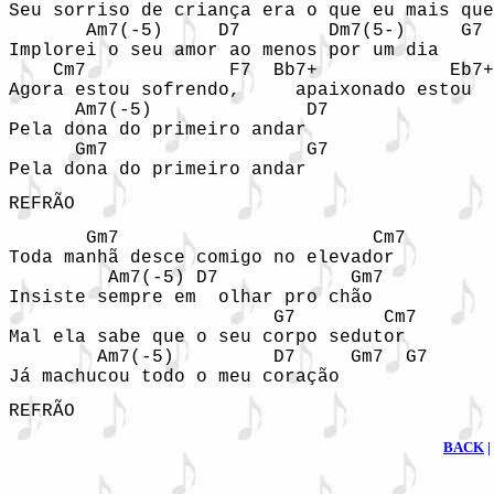
Seu sorriso de criança era o que eu mais que
       Am7(-5)     D7        Dm7(5-)     G7

Implorei o seu amor ao menos por um dia

    Cm7             F7  Bb7+            Eb7+

Agora estou sofrendo,     apaixonado estou

      Am7(-5)              D7

Pela dona do primeiro andar

      Gm7                  G7

Pela dona do primeiro andar
REFRÃO
       Gm7                       Cm7

Toda manhã desce comigo no elevador

         Am7(-5) D7            Gm7

Insiste sempre em  olhar pro chão

                        G7        Cm7

Mal ela sabe que o seu corpo sedutor

        Am7(-5)         D7     Gm7  G7

Já machucou todo o meu coração
REFRÃO
BACK
|