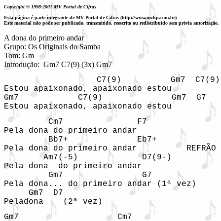
Copyright © 1998-2001 MV Portal de Cifras
Esta página é parte integrante de MV Portal de Cifras (http://www.mvhp.com.br)
Este material não pode ser publicado, transmitido, reescrito ou redistribuído sem prévia autorização.
A dona do primeiro andar

Grupo: Os Originais do Samba

Tom: Gm

Introdução:  Gm7 C7(9) (3x) Gm7
                  C7(9)          Gm7  C7(9)

Estou apaixonado, apaixonado estou

Gm7            C7(9)              Gm7  G7

Estou apaixonado, apaixonado estou
         Cm7               F7

Pela dona do primeiro andar

         Bb7+              Eb7+

Pela dona do primeiro andar          REFRÃO 
        Am7(-5)             D7(9-)

Pela dona  do primeiro andar

         Gm7                G7

Pela dona... do primeiro andar (1ª vez)

     Gm7  D7

Peladona    (2ª vez)
Gm7                    Cm7
