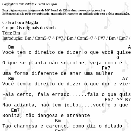
Copyright © 1998-2001 MV Portal de Cifras
Esta página é parte integrante de MV Portal de Cifras (http://www.mvhp.com.br)
Este material não pode ser publicado, transmitido, reescrito ou redistribuído sem prévia autorização.
Cala a boca Magda 

Grupo: Os originais do samba

Tom: Bm

Introdução: Bm / C#m5-/7 ^ F#7 / Bm / C#m5-/7 ^ F#7 / Bm / Em7 / 
  Bm                                       A
Você tem o direito de dizer o que você quise
                                       G

O que se planta não se colhe, veja como é

                                  F#7

Uma forma diferente de amar uma mulher

  Bm                                     A7

Você tem o direito de dizer o que der e vier

                                            
Fala certo, fala errado......fala o que quis
                                   F#7 ^^ B7

Não adianta, não tem jeito.....você é o que 
   Em7

Bonita, tão dengosa e atraente

                  Bm

Tão charmosa e carente, como diz o ditado
