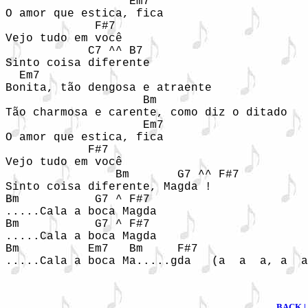
                  Em7

O amor que estica, fica

             F#7

Vejo tudo em você

            C7 ^^ B7

Sinto coisa diferente

  Em7

Bonita, tão dengosa e atraente

                    Bm

Tão charmosa e carente, como diz o ditado

                    Em7

O amor que estica, fica

            F#7

Vejo tudo em você

                Bm       G7 ^^ F#7

Sinto coisa diferente, Magda !

Bm           G7 ^ F#7

.....Cala a boca Magda                      
Bm           G7 ^ F#7

.....Cala a boca Magda                      
Bm          Em7   Bm     F#7

BACK
|