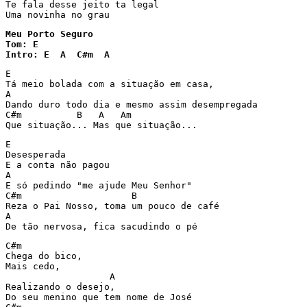
Te fala desse jeito ta legal 

Uma novinha no grau
Meu Porto Seguro

Tom: E

Intro: E  A  C#m  A
E

Tá meio bolada com a situação em casa,

A

Dando duro todo dia e mesmo assim desempregada

C#m          B   A   Am

Que situação... Mas que situação...
E

Desesperada 

E a conta não pagou 

A

E só pedindo "me ajude Meu Senhor"

C#m                    B

Reza o Pai Nosso, toma um pouco de café 

A

De tão nervosa, fica sacudindo o pé 
C#m

Chega do bico,

Mais cedo,

                   A

Realizando o desejo,

Do seu menino que tem nome de José 
