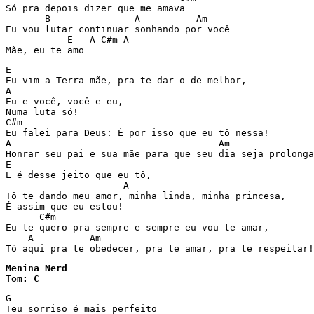
Só pra depois dizer que me amava 

       B               A          Am

Eu vou lutar continuar sonhando por você 

           E   A C#m A

Mãe, eu te amo 
E

Eu vim a Terra mãe, pra te dar o de melhor,

A

Eu e você, você e eu,

Numa luta só!

C#m

Eu falei para Deus: É por isso que eu tô nessa!

A                                     Am

Honrar seu pai e sua mãe para que seu dia seja prolonga
E

E é desse jeito que eu tô,

                     A

Tô te dando meu amor, minha linda, minha princesa,

É assim que eu estou!

      C#m

Eu te quero pra sempre e sempre eu vou te amar,

    A          Am

Tô aqui pra te obedecer, pra te amar, pra te respeitar!
Menina Nerd

Tom: C
G

Teu sorriso é mais perfeito
