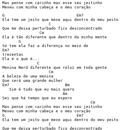
Mas pense com carinho mas esse seu jeitinho

Mexeu com minha cabeça e o meu coração
G                               Em7

Ela tem um jeito que mexe aqui dentro do meu peito

                    C

Que me deixa perturbado fico desconcentrado            
                Cm

Ela é tão diferente que dentro da minha mente

       G

Só tem ela faz a diferença no meio de 

Em7

trezentas

Ela é o que é...

               C

Menina Nerd diferente que reluz em toda gente

                    Cm

A beleza de uma menina

Que será uma grande mulher

Em7                        Bm

   Sim é tudo que eu mais quero

                          Am

Sei que há tempo que eu espero                         
                                      Cm

Mas pense com carinho mas esse seu jeitinho

Mexeu com minha cabeça e o meu coração

G                               Em7

Ela tem um jeito que mexe aqui dentro do meu peito

                    C

Que me deixa perturbado fico desconcentrado            