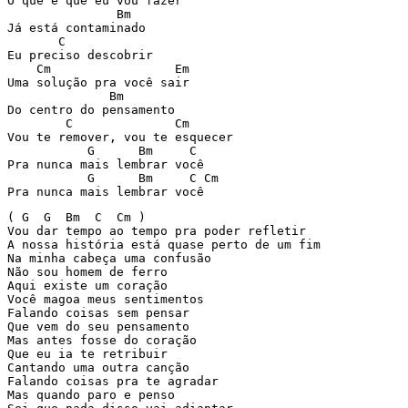
O que é que eu vou fazer

               Bm

Já está contaminado

       C

Eu preciso descobrir

    Cm                 Em

Uma solução pra você sair

              Bm

Do centro do pensamento

        C              Cm

Vou te remover, vou te esquecer

           G      Bm     C

Pra nunca mais lembrar você

           G      Bm     C Cm

Pra nunca mais lembrar você
( G  G  Bm  C  Cm )

Vou dar tempo ao tempo pra poder refletir

A nossa história está quase perto de um fim

Na minha cabeça uma confusão

Não sou homem de ferro

Aqui existe um coração

Você magoa meus sentimentos

Falando coisas sem pensar

Que vem do seu pensamento

Mas antes fosse do coração

Que eu ia te retribuir

Cantando uma outra canção

Falando coisas pra te agradar

Mas quando paro e penso
