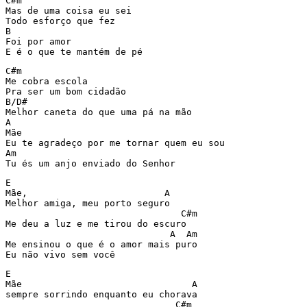
C#m

Mas de uma coisa eu sei 

Todo esforço que fez 

B

Foi por amor 

E é o que te mantém de pé 
C#m

Me cobra escola 

Pra ser um bom cidadão 

B/D#

Melhor caneta do que uma pá na mão 

A

Mãe

Eu te agradeço por me tornar quem eu sou 

Am

Tu és um anjo enviado do Senhor 
E

Mãe,                         A

Melhor amiga, meu porto seguro 

                                C#m

Me deu a luz e me tirou do escuro 

                              A  Am

Me ensinou o que é o amor mais puro

Eu não vivo sem você 
E

Mãe                               A

sempre sorrindo enquanto eu chorava 

                               C#m
