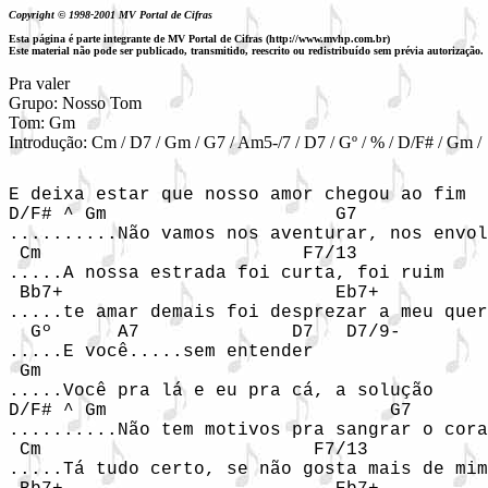
Copyright © 1998-2001 MV Portal de Cifras
Esta página é parte integrante de MV Portal de Cifras (http://www.mvhp.com.br)
Este material não pode ser publicado, transmitido, reescrito ou redistribuído sem prévia autorização.
Pra valer

Grupo: Nosso Tom

Tom: Gm

Introdução: Cm / D7 / Gm / G7 / Am5-/7 / D7 / Gº / % / D/F# / Gm / 
E deixa estar que nosso amor chegou ao fim

D/F# ^ Gm                     G7

..........Não vamos nos aventurar, nos envol
 Cm                        F7/13

.....A nossa estrada foi curta, foi ruim

 Bb7+                         Eb7+

.....te amar demais foi desprezar a meu quer
  Gº      A7              D7   D7/9-

.....E você.....sem entender

 Gm

.....Você pra lá e eu pra cá, a solução

D/F# ^ Gm                          G7

..........Não tem motivos pra sangrar o cora
 Cm                         F7/13

.....Tá tudo certo, se não gosta mais de mim
