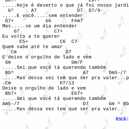
 Bb7+                         Eb7+

.....Hoje é deserto o que já foi nosso jardi
  Gº      A7              D7  D7/9-

.....E você.....sem entender

 G7+           G6       F#m7

Mas.....se um dia entender

    G7            C7+

Eu volto a te querer

      C5+           C6  C7

Quem sabe até te amar

   Cm                 D7

E deixe o orgulho de lado e vem

 Gm                     Gm/F

.....Sei que você tá querendo também

 Bbº                        A7       Dm5-/7 
.....Mas dessa vez tem que ser pra valer...p
 Cm                 F7/13

Deixe o orgulho de lado e vem

 Bb7+                   Eb7+

.....Sei que você tá querendo também

Am5-/7                      D7       Gm ^ Bb
.....Mas dessa vez tem que ser pra valer..
BACK
|