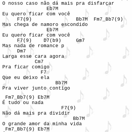
O nosso caso não dá mais pra disfarçar

               Eb7M

Eu quero ficar com você

     F7(9)               Bb7M  Fm7_Bb7(9)

Mas chega de namoro escondido

               Eb7M

Eu quero ficar com você

     F7(9)    D7(b9)     Gm7

Mas nada de romance p      

     Dm7

Larga esse cara agora 

           Cm7

Pra ficar comigo

             F7

Que eu deixo ela 

                  Bb7M  

Pra viver junto contigo
 Fm7_Bb7(9) Eb7M

É tudo ou nada

                    F7(9)

Não dá mais pra dividir

                        Bb7M

O grande amor da minha vida

 Fm7_Bb7(9) Eb7M
