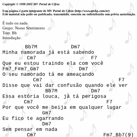
Copyright © 1998-2001 MV Portal de Cifras
Esta página é parte integrante de MV Portal de Cifras (http://www.mvhp.com.br)
Este material não pode ser publicado, transmitido, reescrito ou redistribuído sem prévia autorização.
É tudo ou nada

Grupo: Nosso Sentimento

Tom: Bb

Introdução:  
     Bb7M           Dm7

Minha namorada já está sabendo

        Cm7                  F7

Que eu estou traindo ela com você

Fm7_F#m7_Gm7             Dm7

O seu namorado tá me ameaçando

          Cm7                         F7

Disse que vai dar confusão quando ele ver

              Bb7M           Dm7

Essa estória louca, já tá perigosa

       Cm7                        F7

Por que você me beija em qualquer lugar

             Gm7

Eu fico te agarrando

             Dm7

Sem pensar em nada

        Cm7                      Fm7_Bb7(9)
