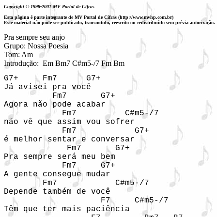
Copyright © 1998-2001 MV Portal de Cifras
Esta página é parte integrante de MV Portal de Cifras (http://www.mvhp.com.br)
Este material não pode ser publicado, transmitido, reescrito ou redistribuído sem prévia autorização.
Pra sempre seu anjo

Grupo: Nossa Poesia

Tom: Am

Introdução:  Em Bm7 C#m5-/7 Fm Bm 
G7+     Fm7      G7+                        
Já avisei pra você

          Fm7       G7+ 

Agora não pode acabar

            Fm7          C#m5-/7 

não vê que assim vou sofrer

            Fm7            G7+

é melhor sentar e conversar

             Fm7       G7+

Pra sempre será meu bem 

            Fm7     G7+ 

A gente consegue mudar

        Fm7            C#m5-/7 

Depende também de você

                    F7     C#m5-/7

Têm que ter mais paciência
