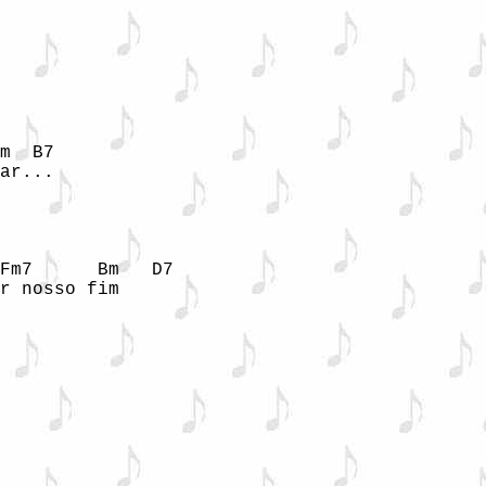
m  B7 

ar...

Fm7      Bm   D7

r nosso fim
