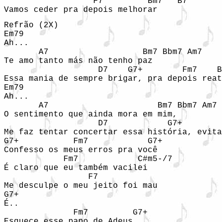
                  F7         Bm7   B7

Vamos ceder pra depois melhorar
Refrão (2X)

Em79

Ah...

       A7                   Bm7 Bbm7 Am7

Te amo tanto más não tenho paz

                   D7    G7+        Fm7    B
Essa mania de sempre brigar, pra depois reat
Em79

Ah...

       A7                      Bm7 Bbm7 Am7

O sentimento que ainda mora em mim,

                   D7            G7+        
Me faz tentar concertar essa história, evita
G7+           Fm7            G7+

Confesso os meus erros pra você

            Fm7            C#m5-/7

É claro que eu também vacilei

                 F7          

Me desculpe o meu jeito foi mau 

G7+

É..

              Fm7         G7+

Esquece esse papo de Adeus
