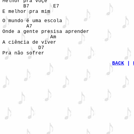
Melhor pra voçê

       B7        E7

E melhor pra mim
O mundo é uma escola

        A7

Onde a gente presisa aprender

                Am

A ciência de viver

            D7

Pra não sofrer
BACK
|