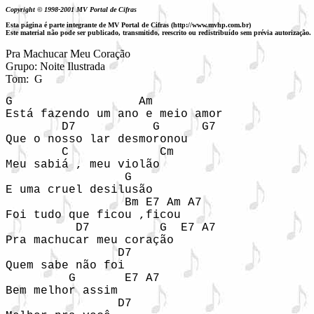
Copyright © 1998-2001 MV Portal de Cifras
Esta página é parte integrante de MV Portal de Cifras (http://www.mvhp.com.br)
Este material não pode ser publicado, transmitido, reescrito ou redistribuído sem prévia autorização.
Pra Machucar Meu Coração

Grupo: Noite Ilustrada

Tom:  G
G                  Am

Está fazendo um ano e meio amor

        D7           G      G7

Que o nosso lar desmoronou

        C             Cm

Meu sabiá , meu violão

                 G

E uma cruel desilusão

                 Bm E7 Am A7

Foi tudo que ficou ,ficou

          D7          G  E7 A7

Pra machucar meu coração

                D7

Quem sabe não foi

         G       E7 A7

Bem melhor assim

                D7
