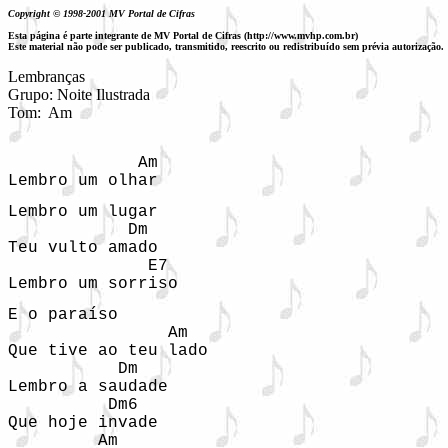
Copyright © 1998-2001 MV Portal de Cifras
Esta página é parte integrante de MV Portal de Cifras (http://www.mvhp.com.br)
Este material não pode ser publicado, transmitido, reescrito ou redistribuído sem prévia autorização.
Lembranças

Grupo: Noite Ilustrada

Tom:  Am
             Am  

Lembro um olhar  
Lembro um lugar  

            Dm  

Teu vulto amado  

              E7  

Lembro um sorriso  
E o paraíso  

                Am  

Que tive ao teu lado  

           Dm  

Lembro a saudade  

          Dm6  

Que hoje invade  

         Am  
