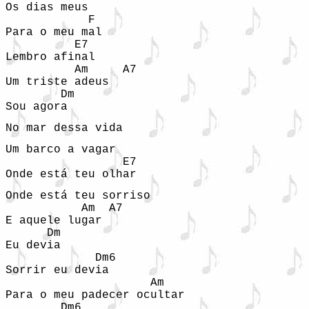
Os dias meus  

            F  

Para o meu mal  

          E7  

Lembro afinal  

          Am     A7  

Um triste adeus  

        Dm  

Sou agora  
No mar dessa vida  
Um barco a vagar  

                 E7  

Onde está teu olhar  
Onde está teu sorriso  

           Am  A7  

E aquele lugar  

      Dm  

Eu devia  

             Dm6  

Sorrir eu devia  

                     Am  

Para o meu padecer ocultar  

        Dm6  
