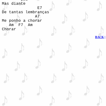
Mas diante  

               E7  

De tantas lembranças  

              A7  

Me ponho a chorar  

   Am  F7  Am  

BACK
|