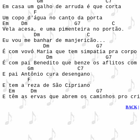
           Gm                    C7

Em casa um galho de arruda é que corta

          F

Um copo d'água no canto da porta

Em    Dm               G7          C

Vela acesa, e uma pimenteira no portão.

          Dm               C

Eu vou me banhar de manjericão...

             Dm               G7            
É com vovó Maria que tem simpatia pra corpo 
              Dm                 G7         
É com pai Benedito que benze os aflitos com 
        Gm              C7

E pai Antônio cura desengano

        F

E tem a reza de São Cipriano

  Em     Dm                   G7            
E têm as ervas que abrem os caminhos pro cri
BACK
|