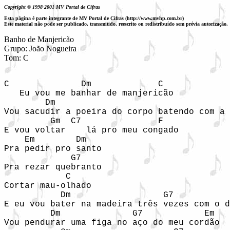
Copyright © 1998-2001 MV Portal de Cifras
Esta página é parte integrante de MV Portal de Cifras (http://www.mvhp.com.br)
Este material não pode ser publicado, transmitido, reescrito ou redistribuído sem prévia autorização.
Banho de Manjericão

Grupo: João Nogueira

Tom: C
C              Dm             C

   Eu vou me banhar de manjericão

        Dm                                  
Vou sacudir a poeira do corpo batendo com a 
         Gm  C7               F

E vou voltar    lá pro meu congado

    Em        Dm

Pra pedir pro santo

             G7

Pra rezar quebranto

            C

Cortar mau-olhado

           Dm                  G7           
E eu vou bater na madeira três vezes com o d
         Dm              G7            Em   
Vou pendurar uma figa no aço do meu cordão
