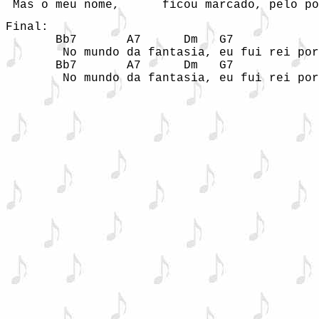
 Mas o meu nome,      ficou marcado, pelo po
Final: 

       Bb7       A7      Dm   G7            
        No mundo da fantasia, eu fui rei por
       Bb7       A7      Dm   G7            
        No mundo da fantasia, eu fui rei por