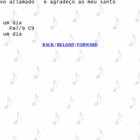
vo aclamado   e agradeço ao meu santo
  

 um dia

   Fm7/9 C9      

 um dia
BACK
|
RELOAD
|
FORWARD