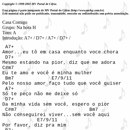
Copyright © 1998-2001 MV Portal de Cifras
Esta página é parte integrante de MV Portal de Cifras (http://www.mvhp.com.br)
Este material não pode ser publicado, transmitido, reescrito ou redistribuído sem prévia autorização.
Casa Comigo

Grupo: Na hora H

Tom: A
Introdução: A7+ / D7+ / A7+ / D7+ / 
 A7+

Amor...eu tô em casa enquanto voce chora

 D7+

Mesmo estando na pior, diz que me adora

C#m7

Eu te amo e você é minha mulher

 Bm7             E7/9/11

Pelo nosso amor faço tudo que você quiser

 A7+

Só te peço não me deixe só

 D7+

Da minha vida sem você, espero o pior

 C#m7                         Bm7

Não conseguirei viver...sem você aqui

            E7/9/11

Por favor, diz pra mim
