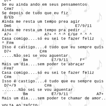
 D7+

Se eu ainda ando em seus pensamentos

 C#m7

Se depois de tudo que eu fiz

 B/Eb 

Ainda me resta um tempo prea agir

 Dm6                           E7/9/11

Ainda me resta um tempo pra pedir

 A7+              A7+ ^ ^ ^ E/G# ^ ^ ^ 

Casa comigo....só eu sei te fazer feliz		}

^ F#m

Isso é castigo....é tudo que eu sempre quis	}

 D7+            C#m 

.....Não sei se vou aguentar			}

         Bm          E7/9/11     Fº

Mais um dia....sem poder te abraçar		}  REFRÃO

 F#m7

Casa comigo....só eu sei te fazer feliz		}

 C#m

Isso é castigo....é tudo que eu sempre quis	}

 D7+/9            C#m 

.......Não sei se vou aguentar			}

         Bm          E7/9/11            A7+

VOLTA AO INÍCIO