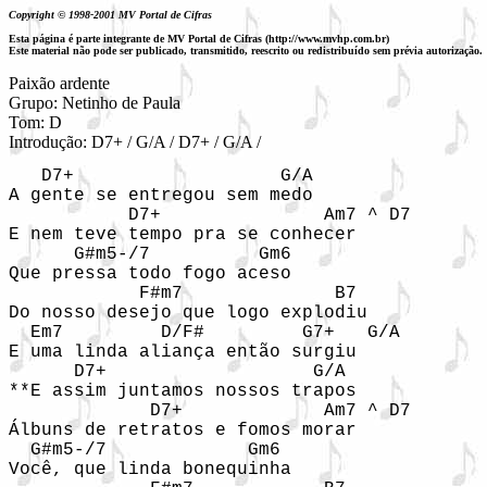
Copyright © 1998-2001 MV Portal de Cifras
Esta página é parte integrante de MV Portal de Cifras (http://www.mvhp.com.br)
Este material não pode ser publicado, transmitido, reescrito ou redistribuído sem prévia autorização.
Paixão ardente

Grupo: Netinho de Paula

Tom: D

Introdução: D7+ / G/A / D7+ / G/A / 
   D7+                   G/A

A gente se entregou sem medo

           D7+               Am7 ^ D7

E nem teve tempo pra se conhecer

      G#m5-/7          Gm6

Que pressa todo fogo aceso

            F#m7              B7

Do nosso desejo que logo explodiu

  Em7         D/F#         G7+   G/A

E uma linda aliança então surgiu

      D7+                   G/A

**E assim juntamos nossos trapos

             D7+             Am7 ^ D7

Álbuns de retratos e fomos morar

  G#m5-/7             Gm6

Você, que linda bonequinha
