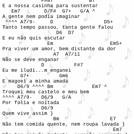
             F#m7            B7

E a nossa casinha para sustentar

   Em7        D/F#  G7+   G/A ^ 

A gente nem podia imaginar

 ^^^^ A7/9-     D                 D5+

Tanto tempo passou, tanta gente falou

                  D6  D7

E eu não quis escutar

               Em                   Em5+

Pra viver um amor, bem distante da dor

                 A7  A7/11

Não se deve enganar

             D          F#7

Eu me iludi...m enganei

      G7+          Gm6

E magoei a minha amada

     D6/9 ^^^^ Bm             Em7 ^ 

Troquei meu castelo e meu bem

^^^^ A7/9-   D6/9   G/A

Por folia e noitada

             D6/9

Quem vive assim }

                 Bm                 E7

Não tem comida quente, nem roupa lavada }

                                     Em7
