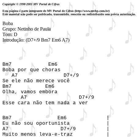
Copyright © 1998-2001 MV Portal de Cifras
Esta página é parte integrante de MV Portal de Cifras (http://www.mvhp.com.br)
Este material não pode ser publicado, transmitido, reescrito ou redistribuído sem prévia autorização.
Boba

Grupo: Netinho de Paula

Tom: D

Introdução: (D7+/9 Bm7 Em6 A7)
Bm7            Em6

Boba por que choras

   A7               D7+/9

Se ele não merece você

Bm7           Em6

Olha, vamos embora

      A7                 D7+/9

Esse cara não tem nada a ver

Bm7               Em6             |

Eu não sou oportunista            |

A7                 D7+/9          |

Muito menos leva-e-traz           |
