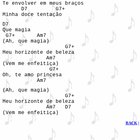
Te envolver em meus braços

      D7         G7+

Minha doce tentação
D7

Que magia

 G7+       Am7

(Ah, que magia)

                    G7+

Meu horizonte de beleza

              Am7

(Vem me enfeitiça)

               G7+

Oh, te amo princesa

           Am7
(Ah, que magia)

                    G7+

Meu horizonte de beleza

              Am7   D7

(Vem me enfeitiça)
BACK
|