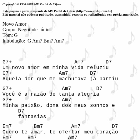
Copyright © 1998-2001 MV Portal de Cifras
Esta página é parte integrante de MV Portal de Cifras (http://www.mvhp.com.br)
Este material não pode ser publicado, transmitido, reescrito ou redistribuído sem prévia autorização.
Novo Amor

Grupo: Negritude Júnior

Tom: G

Introdução:
G Am7 Bm7 Am7  
G7+                    Am7       D7

Um novo amor em minha vida reluziu

G7+               Am7       D7

Aquela dor que me machucava já partiu
G7+                Am7        D7

Você é a razão de tanta alegria

G7+                Am7               

Minha paixão, dona dos meus sonhos e

     D7

     fantasias
Em7       Bm7         Am7          D7

Quero te amar, te ofertar meu coração

Em7     Bm7          Am7
