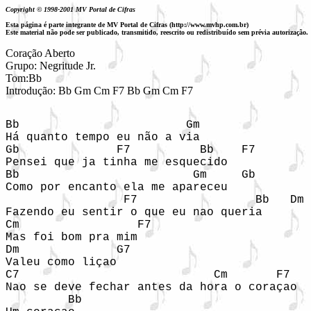
Copyright © 1998-2001 MV Portal de Cifras
Esta página é parte integrante de MV Portal de Cifras (http://www.mvhp.com.br)
Este material não pode ser publicado, transmitido, reescrito ou redistribuído sem prévia autorização.
Coração Aberto

Grupo: Negritude Jr.

Tom:Bb

Introdução: Bb Gm Cm F7 Bb Gm Cm F7
Bb                        Gm

Há quanto tempo eu não a via

Gb              F7          Bb    F7

Pensei que ja tinha me esquecido

Bb                         Gm     Gb

Como por encanto ela me apareceu

                 F7                 Bb   Dm 
Fazendo eu sentir o que eu nao queria

Cm                 F7

Mas foi bom pra mim

Dm              G7

Valeu como liçao

C7                            Cm       F7

Nao se deve fechar antes da hora o coraçao

         Bb
