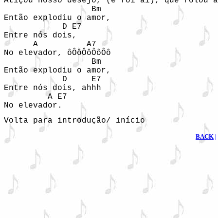
Atiçou nosso desejo, (e foi aí), que rolou a
                  Bm

Então explodiu o amor,

            D E7

Entre nós dois,

      A          A7

No elevador, ôÔôÔôÔôÔô

                  Bm

Então explodiu o amor,

            D     E7

Entre nós dois, ahhh

         A E7

No elevador.
Volta para introdução/ início
BACK
|