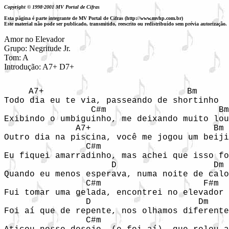
Copyright © 1998-2001 MV Portal de Cifras
Esta página é parte integrante de MV Portal de Cifras (http://www.mvhp.com.br)
Este material não pode ser publicado, transmitido, reescrito ou redistribuído sem prévia autorização.
Amor no Elevador

Grupo: Negritude Jr.

Tom: A

A7+                            Bm

Todo dia eu te via, passeando de shortinho

                 C#m                      Bm

Exibindo o umbiguinho, me deixando muito lou
              A7+                        Bm

Outro dia na piscina, você me jogou um beiji
                C#m                         
Eu fiquei amarradinho, mas achei que isso fo
                     D                   Dm

Quando eu menos esperava, numa noite de calo
                C#m                    F#m

Fui tomar uma gelada, encontrei no elevador 
                D                     Dm

Foi aí que de repente, nos olhamos diferente

                C#m                         