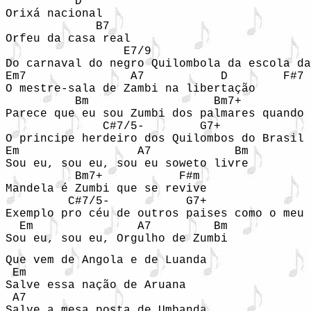
          D

Orixá nacional

             B7

Orfeu da casa real

                 E7/9

Do carnaval do negro Quilombola da escola da
Em7               A7           D        F#7

O mestre-sala de Zambi na libertação

          Bm                  Bm7+          
Parece que eu sou Zumbi dos palmares quando 
              C#7/5-        G7+

O principe herdeiro dos Quilombos do Brasil

Em                 A7            Bm

Sou eu, sou eu, sou eu soweto livre

          Bm7+           F#m

Mandela é Zumbi que se revive

         C#7/5-           G7+

Exemplo pro céu de outros paises como o meu

  Em               A7         Bm

Sou eu, sou eu, Orgulho de Zumbi
Que vem de Angola e de Luanda

 Em

Salve essa nação de Aruana

 A7

Salve a mesa posta de Umbanda
