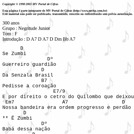
Copyright © 1998-2001 MV Portal de Cifras
Esta página é parte integrante de MV Portal de Cifras (http://www.mvhp.com.br)
Este material não pode ser publicado, transmitido, reescrito ou redistribuído sem prévia autorização.
300 anos

Grupo : Negritude Junior

Tom : F

Introdução : D A7 D A7 D Dm Bb A7
      D

Se Zumbi

               Dº

Guerreiro guardião

             D

Da Senzala Brasil

             B7

Pedisse a coroação

                 E7/9

E por direito o cetro do Quilombo que deixou
 Em7                A7                  D   
Nossa bandeira era ordem progresso e perdão

       D

** Ë Zumbi

             Dº

Babá dessa nação
