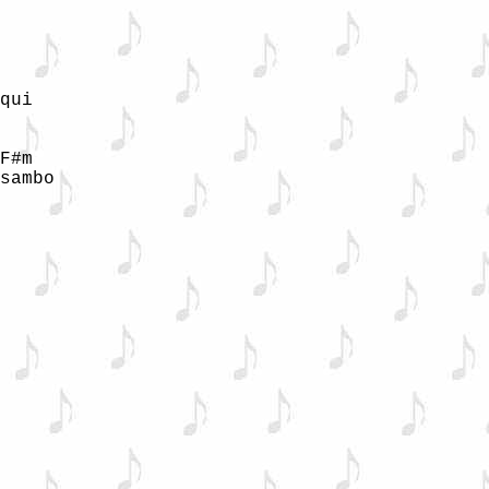
qui

F#m

sambo
