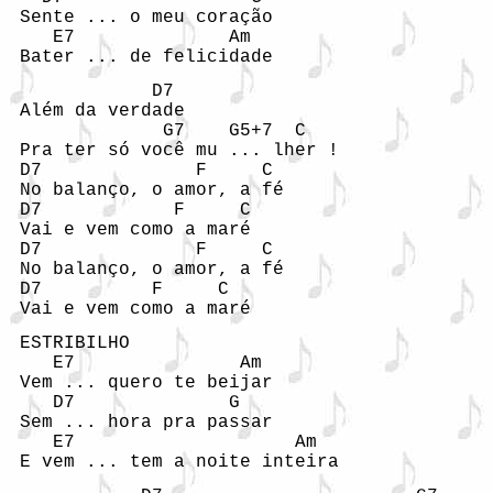
 Sente ... o meu coração

    E7              Am

 Bater ... de felicidade
             D7

 Além da verdade

              G7    G5+7  C

 Pra ter só você mu ... lher !

 D7              F     C

 No balanço, o amor, a fé

 D7            F     C

 Vai e vem como a maré

 D7              F     C

 No balanço, o amor, a fé

 D7          F     C

 Vai e vem como a maré
 ESTRIBILHO

    E7               Am

 Vem ... quero te beijar

    D7              G

 Sem ... hora pra passar

    E7                    Am

 E vem ... tem a noite inteira