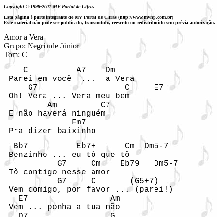
Copyright © 1998-2001 MV Portal de Cifras
Esta página é parte integrante de MV Portal de Cifras (http://www.mvhp.com.br)
Este material não pode ser publicado, transmitido, reescrito ou redistribuído sem prévia autorização.
Amor a Vera

Grupo: Negritude Júnior

Tom: C
    C          A7    Dm

 Parei em você  ...  a Vera

     G7                  C     E7

 Oh! Vera ... Vera meu bem

         Am         C7

 E não haverá ninguém

              Fm7

 Pra dizer baixinho
  Bb7          Eb7+      Cm  Dm5-7

 Benzinho ... eu tô que tô

           G7     Cm    Eb79   Dm5-7

 Tô contigo nesse amor

           G7     C       (G5+7)

 Vem comigo, por favor ... (parei!)

   E7                 Am

 Vem ... ponha a tua mão

   D7                 G
