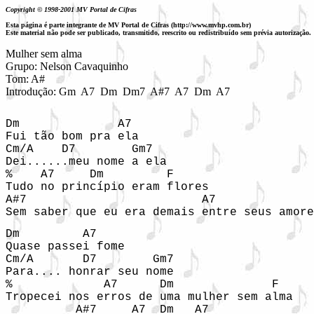
Copyright © 1998-2001 MV Portal de Cifras
Esta página é parte integrante de MV Portal de Cifras (http://www.mvhp.com.br)
Este material não pode ser publicado, transmitido, reescrito ou redistribuído sem prévia autorização.
Mulher sem alma

Grupo: Nelson Cavaquinho

Tom: A#
Introdução: Gm  A7  Dm  Dm7  A#7  A7  Dm  A7
Dm              A7

Fui tão bom pra ela

Cm/A    D7        Gm7

Dei......meu nome a ela

%    A7     Dm         F

Tudo no princípio eram flores

A#7                         A7

Sem saber que eu era demais entre seus amore
Dm         A7

Quase passei fome

Cm/A       D7        Gm7

Para.... honrar seu nome

%             A7      Dm              F

Tropecei nos erros de uma mulher sem alma

          A#7     A7  Dm   A7
