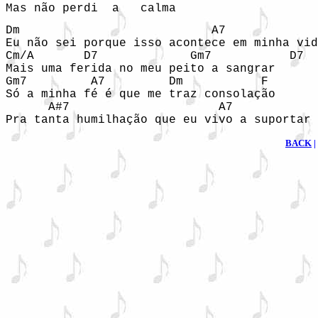
Mas não perdi  a   calma
Dm                           A7

Eu não sei porque isso acontece em minha vid
Cm/A       D7             Gm7           D7

Mais uma ferida no meu peito a sangrar

Gm7         A7         Dm           F

Só a minha fé é que me traz consolação

      A#7                     A7

Pra tanta humilhação que eu vivo a suportar
BACK
|