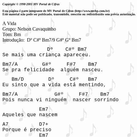
Copyright © 1998-2001 MV Portal de Cifras
Esta página é parte integrante de MV Portal de Cifras (http://www.mvhp.com.br)
Este material não pode ser publicado, transmitido, reescrito ou redistribuído sem prévia autorização.
A Vida

Grupo: Nelson Cavaquinho

Tom: Bm
Introdução:
Dº C#º Bm7/9 G#º Gº Bm7   
             Dº    C#º Bm7              

Se mais uma criança apareceu. 
Bm7/A        G#º     F#7    Bm7 

Se pra felicidade  alguém nasceu. 
   Bm/D        Dº     C#º   Bm7     

Eu sinto que a vida está mentindo, 
Bm7/A            G#º     F#7    Bm7 

Pois nunca vi ninguém  nascer sorrindo 
            Em7 

Aqueles que nascem 
A7          D7+ 

Porque é preciso 

            Em7 
