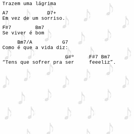
Trazem uma lágrima 
A7             D7+ 

Em vez de um sorriso. 
F#7        Bm7 

Se viver é bom 
     Bm7/A          G7 

Como é que a vida diz: 
                     G#º     F#7 Bm7 
