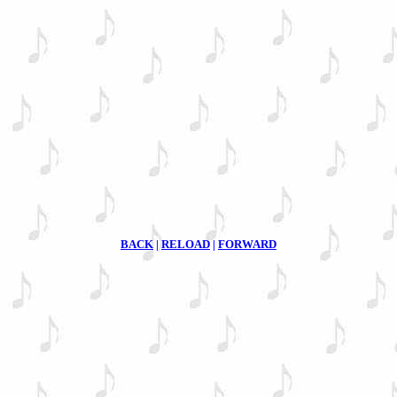
BACK
|
RELOAD
|
FORWARD