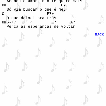
  Acabou o amor, não te quero mais

Dm                       G7

  Só vim buscar o que é meu

C                  F7+

  O que deixei pra trás

Bm5-/7      ^        E7      A7             
  Perca as esperanças de voltar
BACK
|