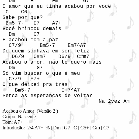
  Dm     Em     Fm        G7

O amor que eu tinha acabou por você

 C    C6

Sabe por que?

 Bm5 7-   E7    A7+

Você brincou demais

  Dm      G7

E acabou com a paz

  C7/9      Bm5-7    Em7^A7

De quem sonhava em ser feliz

   D6/9   C#m7    D6/9  C#m7  

Acabou o amor, não te quero mais

  Dm       G7

Só vim buscar o que é meu

  C7/9   F7+

O que deixei pra trás

    Bm5-7          Em7^A7   

Perca as esperanças de voltar

                               Na 2vez Am
Acabou o Amor  (Versão 2 )

Grupo: Nascente

Tom: A7+

Introdução:  2/4 A7+| % | Dm | G7 | C | C5+ | Gm | C7 |