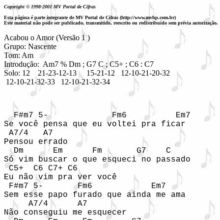
Copyright © 1998-2001 MV Portal de Cifras
Esta página é parte integrante de MV Portal de Cifras (http://www.mvhp.com.br)
Este material não pode ser publicado, transmitido, reescrito ou redistribuído sem prévia autorização.
Acabou o Amor (Versão 1 )

Grupo: Nascente

Tom: Am

Introdução:  Am7 % Dm ; G7 C ; C5+ ; C6 : C7

Solo: 12    21-23-12-13     15-21-12   12-10-21-20-32 

 12-10-21-32-33   12-10-21-32-34
  F#m7 5-             Fm6          Em7

Se você pensa que eu voltei pra ficar

 A7/4   A7

Pensou errado

  Dm      Em      Fm       G7    C

Só vim buscar o que esqueci no passado

 C5+  C6 C7+ C6

Eu não vim pra ver você

 F#m7 5-       Fm6            Em7

Sem esse papo furado que ainda me ama

     A7/4      A7

Não conseguiu me esquecer 
