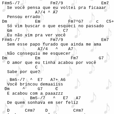
F#m5-/7            Fm7/9               Em7

  Se você pensa que eu voltei pra ficaaar

             A7/4 ^ A7

  Pensou errado

Dm           Em           Fm7^G7     c   C5+

  Só vim buscar o que esqueci no passado

  Gm                    C7

  Eu não vim pra ver você

F#m5-/7            Fm7/9               Em7

  Sem esse papo furado que ainda me ama

              A7/4   ^    A7

  Não conseguiu me esquecer 

Dm           Em            Fm7        G7    
  O amor que eu tinha acabou por você

             C

  Sabe por que?
   Bm5-/7  ^  E7   A7+ A6 

  Você brincou demaaiiss

 Dm     ^     G7     C

  E acabou com a paaazzz

           Bm5-/7   ^   E7   A7

  De quem sonhava em ser feliz
  D      C#m7    D          C#m7
