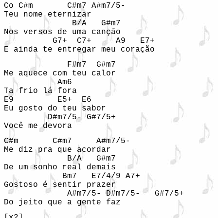
Co C#m       C#m7 A#m7/5-

Teu nome eternizar 

              B/A   G#m7

Nos versos de uma canção 

          G7+  C7+     A9   E7+

E ainda te entregar meu coração 
             F#m7  G#m7

Me aquece com teu calor 

           Am6

Ta frio lá fora 

E9         E5+  E6

Eu gosto do teu sabor 

         D#m7/5- G#7/5+

Você me devora 
C#m       C#m7     A#m7/5-

Me diz pra que acordar 

             B/A   G#m7

De um sonho real demais 

            Bm7   E7/4/9 A7+

Gostoso é sentir prazer 

             A#m7/5- D#m7/5-   G#7/5+

Do jeito que a gente faz 
[x2] 
