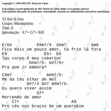
Copyright © 1998-2001 MV Portal de Cifras
Esta página é parte integrante de MV Portal de Cifras (http://www.mvhp.com.br)
Este material não pode ser publicado, transmitido, reescrito ou redistribuído sem prévia autorização.
Tá frio lá fora

Grupo: Mumuzinho 

Tom: E

Introdução:
A7+ G7+ B/E
E/G#          F#m7/4  G#m7          Am6

Fica mais um pouco amor, ta frio lá fora 

E9               E5+  E6

Teu corpo é meu cobertor 

           D#m7/5- G#7/5+

Pra que ir embora? 
C#m7              A#m7/5-

Me da teu olhar de mel 

          D#7/4 D#7 G#m7/5-

Eu quero viver assim 

              G7+

Morrendo de amor 

    C7+                     A9

Pro céu nos braços de um querubim 