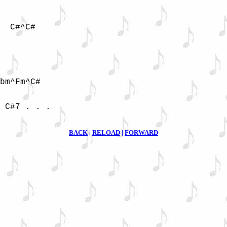
  C#^C# 

bm^Fm^C#

 C#7 . . .

BACK
|
RELOAD
|
FORWARD