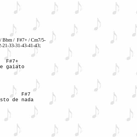
 Bbm / F#7+ / Cm7/5-
2-21-33-31-43-41-43;
  F#7+

e gaiato

       F#7

sto de nada
