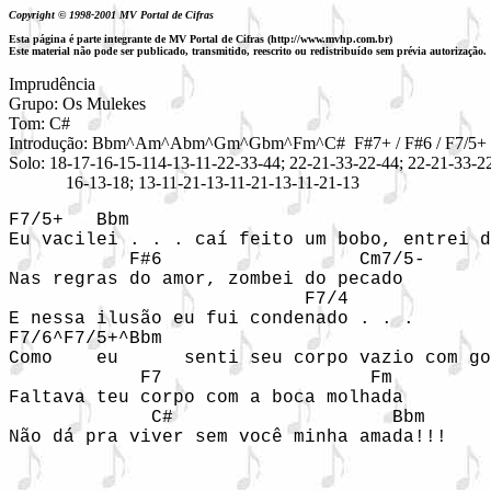
Copyright © 1998-2001 MV Portal de Cifras
Esta página é parte integrante de MV Portal de Cifras (http://www.mvhp.com.br)
Este material não pode ser publicado, transmitido, reescrito ou redistribuído sem prévia autorização.
Imprudência
Grupo: Os Mulekes
Tom: C#
Introdução: Bbm^Am^Abm^Gm^Gbm^Fm^C# F#7+ / F#6 / F7/5+ /
Solo: 18-17-16-15-114-13-11-22-33-44; 22-21-33-22-44; 22-21-33-2
16-13-18; 13-11-21-13-11-21-13-11-21-13
F7/5+   Bbm                                 
Eu vacilei . . . caí feito um bobo, entrei d
           F#6                  Cm7/5-

Nas regras do amor, zombei do pecado

                           F7/4

E nessa ilusão eu fui condenado . . .

F7/6^F7/5+^Bbm                              
Como    eu      senti seu corpo vazio com go
            F7                   Fm

Faltava teu corpo com a boca molhada

             C#                    Bbm

Não dá pra viver sem você minha amada!!!
