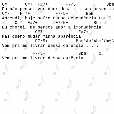
C#       C#7  F#7+       F7/5+           Bbm

Eu não pensei ver doer demais a sua ausência

C#7    F#7+          F7/5+       Bbm        
Aprendi, hoje sofro causa dependência total

     C#7  F#7+       F7/5+          Bbm

Eu chorei, me perdoe amor a imprudência

             C#7              F#7+

Mas quero mudar minha aparência

             F7/5+           Bbm^Am^Abm^Gm^G
            F7/5+             Bbm     C#    
Vem pra me livrar dessa carência . . .