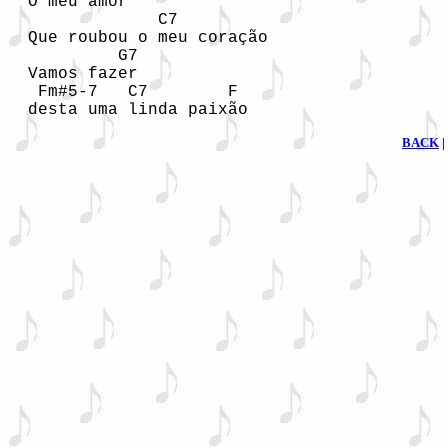
  O meu amor

               C7

  Que roubou o meu coração

           G7

  Vamos fazer

   Fm#5-7   C7        F

  desta uma linda paixão
BACK
|