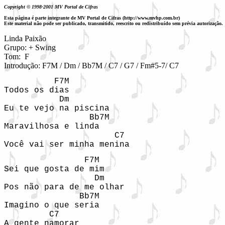
Copyright © 1998-2001 MV Portal de Cifras
Esta página é parte integrante de MV Portal de Cifras (http://www.mvhp.com.br)
Este material não pode ser publicado, transmitido, reescrito ou redistribuído sem prévia autorização.
Linda Paixão

Grupo: + Swing

Tom:  F
          F7M

Todos os dias

           Dm

Eu te vejo na piscina

                 Bb7M

Maravilhosa e linda

                      C7

Você vai ser minha menina
                F7M

Sei que gosta de mim

                  Dm

Pos não para de me olhar

               Bb7M

Imagino o que seria

         C7

A gente namorar