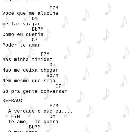
                F7M

Você que me alucina

          Dm

me faz viajar

          Bb7M

Como eu queria

          C7

Poder te amar
             F7M

Mas minha timidez

                Dm

Não me deixa chegar

               Bb7M

Nem mesmo que seja

                  C7

REFRÃO:

                F7M

  A verdade é que eu....

   F7M          Dm

  Te amo,  Te quero

         Bb7M
