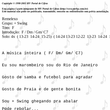
Copyright © 1998-2001 MV Portal de Cifras
Esta página é parte integrante de MV Portal de Cifras (http://www.mvhp.com.br)
Este material não pode ser publicado, transmitido, reescrito ou redistribuído sem prévia autorização.
Remelexo

Grupo: + Swing

Tom:  F
Introdução:  F / Dm / Gm/ C7

Solo: 4x  ( 13-23  14-24  15-25)  ( 14-24 13-23 12-22  13-23  14-24  
A música inteira ( F/ Dm/ Gm/ C7)
Eu sou marombeiro sou do Rio de Janeiro

Gosto de samba e futebol para agradar

Gosto de Praia e de gente bonita

Sou + Swing ghegando pra abalar
Pode rebolar...