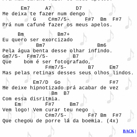
      Em7     A7        D7

Me deixa te fazer num dengo

          G    C#m7/5-     F#7  Bm  F#7

Prá num cafuné fazer os meus apelos. 
     Bm           Bm7+

Eu quero ser exorcizado

           Bm7                 Bm6

Pela água benta desse olhar infindo.

Gm7/5-  F#m7/5-        B7

Que    bom é ser fotografado,

              F#m7/5-       B7     Em7

Mas pelas retinas desses seus olhos lindos.
          Em7/D  Go                F#7

Me deixe hipnotizado prá acabar de vez

                Bm  B7

Com essa disritmia.

    Em        F#7     Bm7

Vem logo! Vem curar teu nego

              C#m7/5-       F#7 Bm  F#7

Que chegou de porre lá da boemia. (4x)
BACK
|