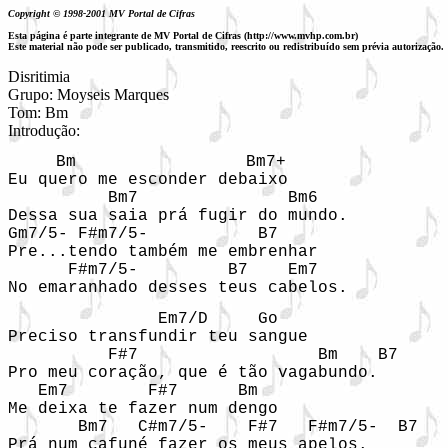
Copyright © 1998-2001 MV Portal de Cifras
Esta página é parte integrante de MV Portal de Cifras (http://www.mvhp.com.br)
Este material não pode ser publicado, transmitido, reescrito ou redistribuído sem prévia autorização.
Disritimia

Grupo: Moyseis Marques

Tom: Bm

Introdução: 
    Bm                 Bm7+

Eu quero me esconder debaixo

          Bm7               Bm6

Dessa sua saia prá fugir do mundo.

Gm7/5- F#m7/5-           B7

Pre...tendo também me embrenhar

      F#m7/5-         B7    Em7

No emaranhado desses teus cabelos. 
               Em7/D     Go

Preciso transfundir teu sangue

          F#7                  Bm    B7

Pro meu coração, que é tão vagabundo.

   Em7        F#7      Bm

Me deixa te fazer num dengo

       Bm7   C#m7/5-    F#7   F#m7/5-  B7

Prá num cafuné fazer os meus apelos. 