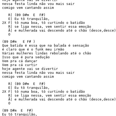
nessa festa linda não vou mais sair

comigo vem cantando assim
   R| (B9 D#m  E  F#)

   E| Eu tô tranquilão,

2X F| tô numa boa, tô curtindo o batidão

   R| se liga nessa, vem sentir essa emoção

   Ã| e mulherada vai descendo até o chão (desce,desce)

(B9 D#m   E F# )

Que batida é essa que na balada é sensação

é claro que é o funk meu irmão

Várias mulheres lindas rebolando até o chão

Isso que é pura sedução

Vem pra cá dançar

Vem pra cá curtir

hoje agente vai se divertir

nessa festa linda não vou mais sair

comigo vem cantando assim
   R| (B9 D#m  E  F#)

   E| Eu tô tranquilão,

2X F| tô numa boa, tô curtindo o batidão

   R| se liga nessa, vem sentir essa emoção

   Ã| e mulherada vai descendo até o chão (desce,desce)

   O
(B9 D#m  E  F#)

Eu tô tranquilão,
