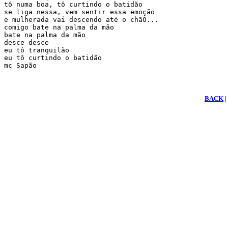
tô numa boa, tô curtindo o batidão

se liga nessa, vem sentir essa emoção     

e mulherada vai descendo até o chãO... 

comigo bate na palma da mão

bate na palma da mão

desce desce

eu tô tranquilão

eu tô curtindo o batidão

mc Sapão
BACK
|