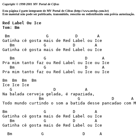
Copyright © 1998-2001 MV Portal de Cifras
Esta página é parte integrante de MV Portal de Cifras (http://www.mvhp.com.br)
Este material não pode ser publicado, transmitido, reescrito ou redistribuído sem prévia autorização.
Red Label Ou Ice

Tom: Bm
 Bm               G           D        A

Gatinha cê gosta mais de Red Label ou Ice

   Bm            G           D        A

Gatinha cê gosta mais de Red Label ou Ice
   Bm            G                D      A

Pra mim tanto faz ou Red Label ou Ice ou Ice

   Bm            G                D      A

Pra mim tanto faz ou Red Label ou Ice ou Ice
Bm  Bm  Bm  Bm

Ice Ice Ice

   G                 D            A

Na balada cerveja gelada, é rapaziada,

               Bm              G             D       A

Todo mundo curtindo o som a batida desse pancadao com M
Bm               G           D        A

Gatinha cê gosta mais de Red Label ou Ice

   Bm            G           D        A

Gatinha cê gosta mais de Red Label ou Ice
  Bm            G                D      A
