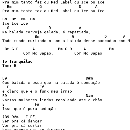
Pra mim tanto faz ou Red Label ou Ice ou Ice

  Bm            G                D      A

Pra mim tanto faz ou Red Label ou Ice ou Ice
Bm  Bm  Bm  Bm

Ice Ice Ice

  G                 D            A

Na balada cerveja gelada, é rapaziada,

              Bm              G             D       A

Todo mundo curtindo o som a batida desse pancadao com M
 Bm G D      A          Bm G D     A          Bm

         Com Mc Sapao,         Com Mc Sapao
Tô Tranquilão

Tom: B
B9                                  D#m

Que batida é essa que na balada é sensação

  E             F#            

é claro que é o funk meu irmão

B9                                  D#m

Várias mulheres lindas rebolando até o chão

E             F#         

Isso que é pura sedução
(B9 D#m   E F#)

Vem pra cá dançar 

Vem pra cá curtir

hoje agente vai se divertir
