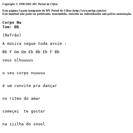
Copyright © 1998-2001 MV Portal de Cifras
Esta página é parte integrante de MV Portal de Cifras (http://www.mvhp.com.br)
Este material não pode ser publicado, transmitido, reescrito ou redistribuído sem prévia autorização.
Corpo Nu

(Refrão) 
A música segue toda assim : 
Bb F Gm Dm Eb Bb Eb F Bb
seus olhuuuus 

o seu corpo nuuuuu 

é um convite pra dançar 

no ritmo do amar 

começei  te gostar 

na iiilha do soool 
