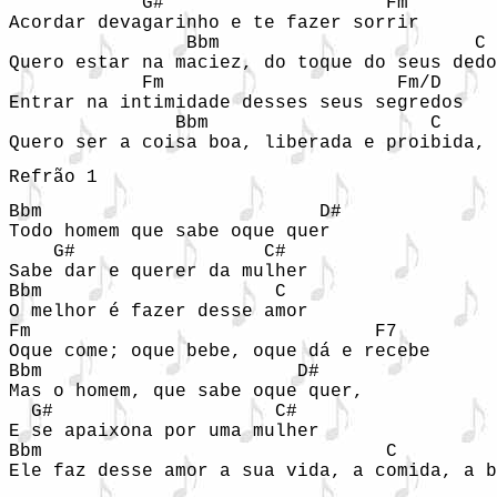
            G#                    Fm

Acordar devagarinho e te fazer sorrir

                Bbm                       C

Quero estar na maciez, do toque do seus dedo
            Fm                     Fm/D

Entrar na intimidade desses seus segredos

               Bbm                    C     
Refrão 1
Bbm                         D#

Todo homem que sabe oque quer

    G#                 C#

Sabe dar e querer da mulher

Bbm                     C

O melhor é fazer desse amor

Fm                               F7

Oque come; oque bebe, oque dá e recebe

Bbm                       D#

Mas o homem, que sabe oque quer,

  G#                    C#

E se apaixona por uma mulher

Bbm                               C         
Ele faz desse amor a sua vida, a comida, a b