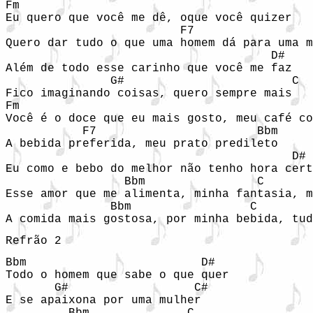
Fm                                       

Eu quero que você me dê, oque você quizer

                         F7                 
Quero dar tudo o que uma homem dá para uma m
                                      D#

Além de todo esse carinho que você me faz

               G#                        C

Fico imaginando coisas, quero sempre mais

Fm

Você é o doce que eu mais gosto, meu café co
           F7                       Bbm

A bebida preferida, meu prato predileto

                                         D# 
Eu como e bebo do melhor não tenho hora cert
                 Bbm                C       
Esse amor que me alimenta, minha fantasia, m
               Bbm                 C        
A comida mais gostosa, por minha bebida, tud
Refrão 2
Bbm                         D#

Todo o homem que sabe o que quer

       G#                  C#

E se apaixona por uma mulher
