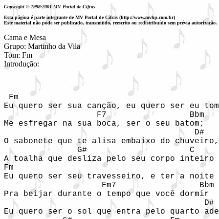
Copyright © 1998-2001 MV Portal de Cifras
Esta página é parte integrante de MV Portal de Cifras (http://www.mvhp.com.br)
Este material não pode ser publicado, transmitido, reescrito ou redistribuído sem prévia autorização.
Cama e Mesa

Grupo: Martinho da Vila

Tom: Fm

Introdução: 
 Fm                                         
Eu quero ser sua canção, eu quero ser eu tom
                   F7                 Bbm

Me esfregar na sua boca, ser o seu batom;

                                       D#   

O sabonete que te alisa embaixo do chuveiro,

               G#                     C

A toalha que desliza pelo seu corpo inteiro

Fm                                          
Eu quero ser seu travesseiro, e ter a noite 
                    Fm7                 Bbm

Pra beijar durante o tempo que você dormir

                                         D# 
Eu quero ser o sol que entra pelo quarto ade