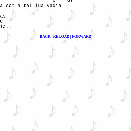
                  C    G7 

a com a tal lua vadia

as

C

BACK
|
RELOAD
|
FORWARD