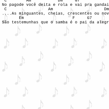
 C        Am           Dm     G7            
No pagode você deita e rola e vai pra gandai
 C                 Am                     Dm

....As minguantes, cheias, crescentes ou nov
       Em                    F     G7       