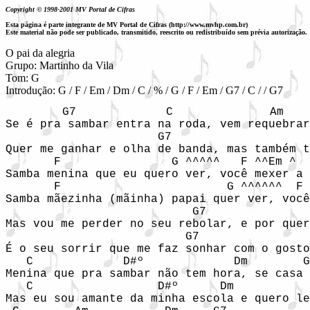
Copyright © 1998-2001 MV Portal de Cifras
Esta página é parte integrante de MV Portal de Cifras (http://www.mvhp.com.br)
Este material não pode ser publicado, transmitido, reescrito ou redistribuído sem prévia autorização.
O pai da alegria 

Grupo: Martinho da Vila

Tom: G

Introdução: G / F / Em / Dm / C / % / G / F / Em / G7 / C / / G7
 G7             C              Am    
Se é pra sambar entra na roda, vem requebrar
                      G7                    
Quer me ganhar e olha de banda, mas também t
       F                G ^^^^^   F ^^Em ^  
Samba menina que eu quero ver, você mexer a 
       F                        G ^^^^^^  F 
Samba mãezinha (mãinha) papai quer ver, você
                           G7               
Mas vou me perder no seu rebolar, e por quer
                          G7                
É o seu sorrir que me faz sonhar com o gosto
   C             D#º             Dm        G
Menina que pra sambar não tem hora, se casa 
   C                  D#º      Dm           
Mas eu sou amante da minha escola e quero le