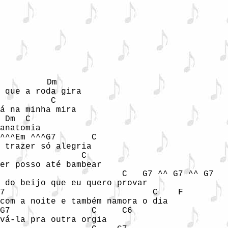
         Dm

 que a roda gira

          C

á na minha mira

 Dm  C

anatomia

^^^Em ^^^G7       C

 trazer só alegria

                C

er posso até bambear

                        C   G7 ^^ G7 ^^ G7   
 do beijo que eu quero provar

7                             C    F      

com a noite e também namora o dia

G7                C     C6              

vá-la pra outra orgia
