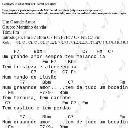
Copyright © 1998-2001 MV Portal de Cifras
Esta página é parte integrante de MV Portal de Cifras (http://www.mvhp.com.br)
Este material não pode ser publicado, transmitido, reescrito ou redistribuído sem prévia autorização.
Um Grande Amor

Grupo: Martinho da vila

Tom: Fm

Introdução: Fm F7 Bbm C7 Fm F7F#7 C7 Fm C7 Fm
Solo = 33-31-30-31-33-21-43/ 33-31-30-43-42--31-43/ 13-15-16-18-
    F7     Bbm              C7   Fm  C7

Um grande amor sempre tem melancolia

              Fm F7    Bbm

Tem tristeza e aleeeeegria

          C7     Fm  C7 Fm

Num mundo de ilusão

      F7      Bbm      C7                Fm 
Num graannde amor.....tem de tudo um bocadin
  Fm         F7/9-  Bbm

Tem ternura, tem carinho

 C7                  Fm C7  Fm

Tem castigo e tem perdão
      F7      Bbm      C7                Fm 
Num graannde amor.....tem de tudo um bocadin
  Fm         F7/9-  Bbm
