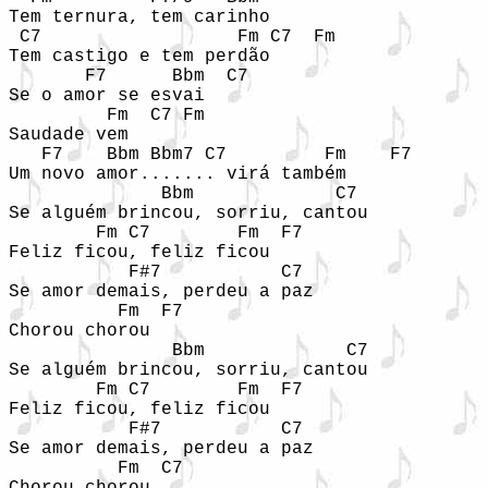
Tem ternura, tem carinho

 C7                  Fm C7  Fm

Tem castigo e tem perdão

       F7      Bbm  C7

Se o amor se esvai

         Fm  C7 Fm

Saudade vem

   F7    Bbm Bbm7 C7         Fm    F7

Um novo amor....... virá também

              Bbm             C7

Se alguém brincou, sorriu, cantou

        Fm C7        Fm  F7

Feliz ficou, feliz ficou

           F#7           C7

Se amor demais, perdeu a paz

          Fm  F7

Chorou chorou

               Bbm             C7

Se alguém brincou, sorriu, cantou

        Fm C7        Fm  F7

Feliz ficou, feliz ficou

           F#7           C7

Se amor demais, perdeu a paz

          Fm  C7
