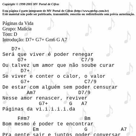
Copyright © 1998-2001 MV Portal de Cifras
Esta página é parte integrante de MV Portal de Cifras (http://www.mvhp.com.br)
Este material não pode ser publicado, transmitido, reescrito ou redistribuído sem prévia autorização.
Páginas da Vida

Grupo: Malícia

Tom: D

Introdução: D7+ G7+ Gm6 G A7
   D7+

Será que viver é poder renegar 

     G7+                  C7/9

Ou talvez um amor que não soube curar 

      D7+ 

Se viver e conter o calor, o valor 

      G7+                  C7/9

De estar com alguém sem poder censurar 

        Am7              D7/9

Nesse amor renascer, reviver 

            G7+       G   A7

Páginas da vi.i.i.i.i.da 
     F#m7                  Bm

Bom mesmo é poder te encontrar 

          Em               G           A7

Pra gente sair e juntos poder conversar 
