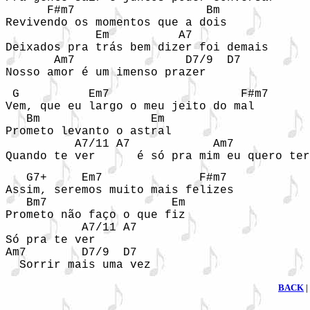
      F#m7                   Bm

Revivendo os momentos que a dois 

             Em          A7

Deixados pra trás bem dizer foi demais 

       Am7                D7/9  D7

Nosso amor é um imenso prazer 
 G          Em7                   F#m7

Vem, que eu largo o meu jeito do mal 

   Bm                Em

Prometo levanto o astral 

          A7/11 A7            Am7           
Quando te ver      é só pra mim eu quero ter
   G7+     Em7              F#m7

Assim, seremos muito mais felizes 

   Bm7                  Em

Prometo não faço o que fiz

           A7/11 A7      

Só pra te ver       

Am7        D7/9  D7

  Sorrir mais uma vez
BACK
|