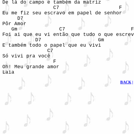
De lá do campo e também da matriz

                 C7                    F

Eu me fiz seu escravo em papel de senhor

     D7

Pôr Amor

   Gm              C7                      F

Foi ai que eu vi então que tudo o que escrev
           D7                   Gm

E também todo o papel que eu vivi

               C7

Só vivi pra você

                 F

Oh! Meu grande amor

Laia
BACK
|