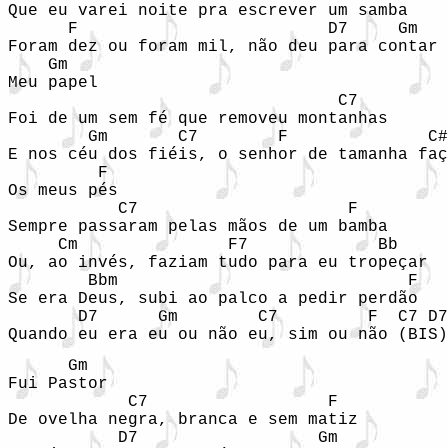
Que eu varei noite pra escrever um samba

      F                         D7     Gm   
Foram dez ou foram mil, não deu para contar

    Gm

Meu papel

                                 C7

Foi de um sem fé que removeu montanhas

        Gm       C7        F              C#
E nos céu dos fiéis, o senhor de tamanha faç
         F

Os meus pés

           C7                     F

Sempre passaram pelas mãos de um bamba

     Cm               F7             Bb

Ou, ao invés, faziam tudo para eu tropeçar

        Bbm                             F

Se era Deus, subi ao palco a pedir perdão

       D7      Gm        C7         F  C7 D7

Quando eu era eu ou não eu, sim ou não (BIS)
      Gm

Fui Pastor

            C7                  F

De ovelha negra, branca e sem matiz

           D7                  Gm
