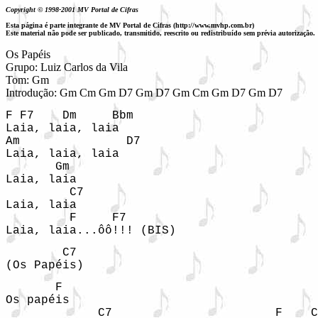
Copyright © 1998-2001 MV Portal de Cifras
Esta página é parte integrante de MV Portal de Cifras (http://www.mvhp.com.br)
Este material não pode ser publicado, transmitido, reescrito ou redistribuído sem prévia autorização.
Os Papéis

Grupo: Luiz Carlos da Vila

Tom: Gm

Introdução: Gm Cm Gm D7 Gm D7 Gm Cm Gm D7 Gm D7
F F7    Dm     Bbm

Laia, laia, laia

Am               D7

Laia, laia, laia

       Gm        

Laia, laia 

         C7

Laia, laia

         F     F7

Laia, laia...ôô!!! (BIS)
        C7

(Os Papéis)
       F

Os papéis

             C7                       F    C