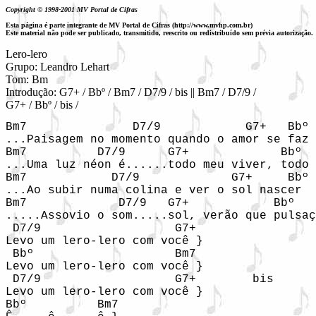
Copyright © 1998-2001 MV Portal de Cifras
Esta página é parte integrante de MV Portal de Cifras (http://www.mvhp.com.br)
Este material não pode ser publicado, transmitido, reescrito ou redistribuído sem prévia autorização.
Lero-lero 

Grupo: Leandro Lehart

Tom: Bm

Introdução: G7+ / Bbº / Bm7 / D7/9 / bis || Bm7 / D7/9 / 

G7+ / Bbº / bis /
Bm7               D7/9            G7+   Bbº

...Paisagem no momento quando o amor se faz

Bm7          D7/9      G7+             Bbº

...Uma luz néon é......todo meu viver, todo 
Bm7            D7/9             G7+     Bbº

...Ao subir numa colina e ver o sol nascer

Bm7             D7/9   G7+            Bbº   
.....Assovio o som.....sol, verão que pulsaç
 D7/9                   G7+

Levo um lero-lero com você }

 Bbº                    Bm7

Levo um lero-lero com você }

 D7/9                   G7+        bis

Levo um lero-lero com você }

Bbº          Bm7
