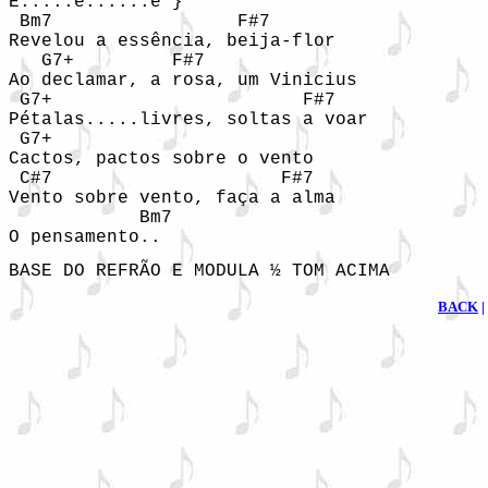
Ê.....ê......ê }

 Bm7                 F#7

Revelou a essência, beija-flor

   G7+         F#7

Ao declamar, a rosa, um Vinicius

 G7+                       F#7

Pétalas.....livres, soltas a voar

 G7+      

Cactos, pactos sobre o vento

 C#7                     F#7

Vento sobre vento, faça a alma

            Bm7

O pensamento..
BASE DO REFRÃO E MODULA ½ TOM ACIMA
BACK
|