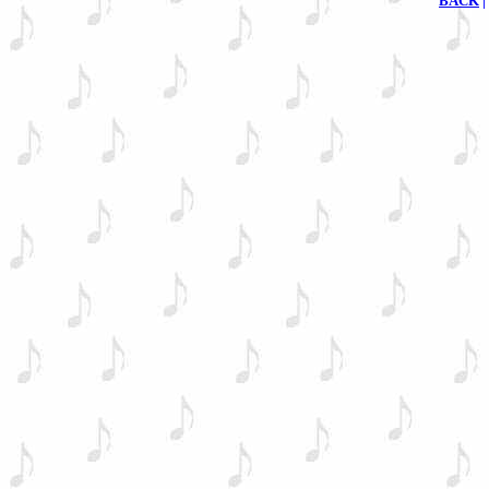
BACK
|