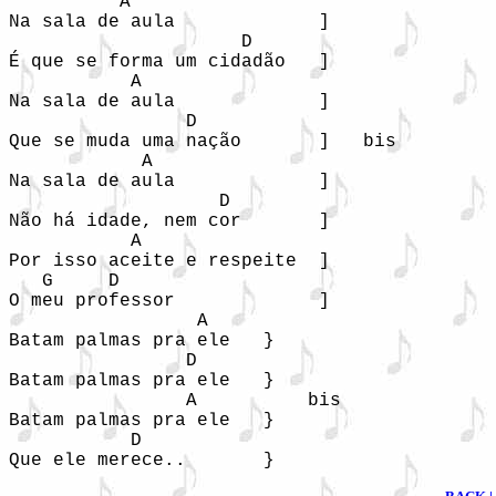
          A

Na sala de aula             ]

                     D

É que se forma um cidadão   ]

           A

Na sala de aula             ]    

                D

Que se muda uma nação       ]   bis

            A

Na sala de aula             ]

                   D

Não há idade, nem cor       ]

           A

Por isso aceite e respeite  ]

   G     D

O meu professor             ]

                 A

Batam palmas pra ele   }

                D

Batam palmas pra ele   }

                A          bis

Batam palmas pra ele   }

           D

Que ele merece..       }