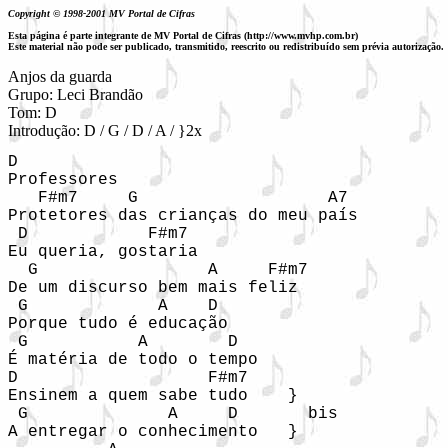
Copyright © 1998-2001 MV Portal de Cifras
Esta página é parte integrante de MV Portal de Cifras (http://www.mvhp.com.br)
Este material não pode ser publicado, transmitido, reescrito ou redistribuído sem prévia autorização.
Anjos da guarda

Grupo: Leci Brandão

Tom: D

Introdução: D / G / D / A / }2x
D

Professores

   F#m7     G                   A7

Protetores das crianças do meu país

 D            F#m7

Eu queria, gostaria

  G                 A     F#m7

De um discurso bem mais feliz

 G             A    D

Porque tudo é educação

 G           A        D

É matéria de todo o tempo

D                   F#m7

Ensinem a quem sabe tudo    }

 G              A     D       bis

A entregar o conhecimento   }
