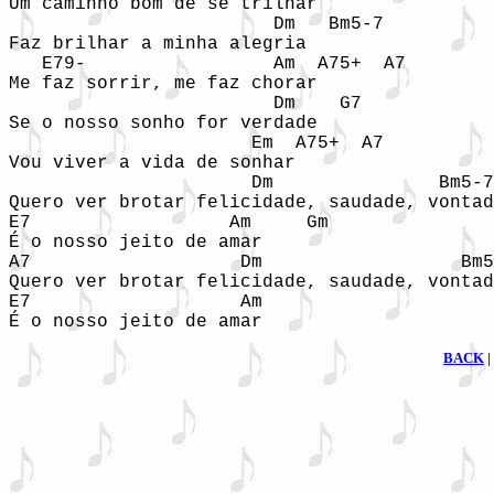
Um caminho bom de se trilhar

                        Dm   Bm5-7

Faz brilhar a minha alegria

   E79-                 Am  A75+  A7

Me faz sorrir, me faz chorar

                        Dm    G7

Se o nosso sonho for verdade

		      Em  A75+  A7

Vou viver a vida de sonhar

                      Dm               Bm5-7

Quero ver brotar felicidade, saudade, vontad
E7                  Am     Gm  

É o nosso jeito de amar

A7                   Dm                  Bm5
Quero ver brotar felicidade, saudade, vontad
E7                   Am

É o nosso jeito de amar
BACK
|