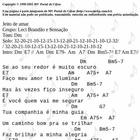
Copyright © 1998-2001 MV Portal de Cifras
Esta página é parte integrante de MV Portal de Cifras (http://www.mvhp.com.br)
Este material não pode ser publicado, transmitido, reescrito ou redistribuído sem prévia autorização.
Jeito de amar

Grupo: Leci Brandão e Sensação

Tom: Dm

Solo: 32-20-21-10-12-15-13-12-10-21-12-10-21-10-12-32/

/ 32-20-21-10-12-15-13-12-10-21-12-10-21-10-12

Intro: Dm  E7 //  Am  Dm  E79-  Am   A7  Dm  Bm5-7^ E7 Am E7// 
                Dm       Bm5-7

Se ao seu redor é muito escuro

E7                   Am    A75+  A7

Faço meu amor te iluminar

                      Dm   Bm5-7

Mas às vezes fico inseguro

E7                    Am   A75+ A7

É você quem vai me segurar

                      Dm       G7

Tua companhia é minha guia

                         Em A75+  A7

Um caminho bom pra se trilhar

                       Dm      Bm5-7

Faz brilhar a minha alegria
