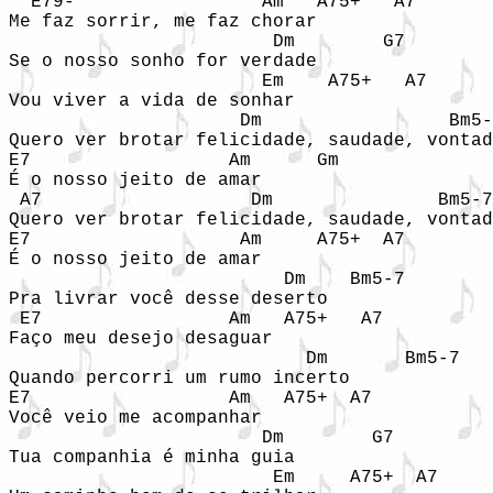
  E79-                 Am   A75+   A7

Me faz sorrir, me faz chorar

                        Dm        G7

Se o nosso sonho for verdade

                       Em    A75+   A7

Vou viver a vida de sonhar

                     Dm                 Bm5-
Quero ver brotar felicidade, saudade, vontad
E7                  Am      Gm

É o nosso jeito de amar

 A7                   Dm               Bm5-7

Quero ver brotar felicidade, saudade, vontad
E7                   Am     A75+  A7

É o nosso jeito de amar

                         Dm    Bm5-7

Pra livrar você desse deserto

 E7                 Am   A75+   A7

Faço meu desejo desaguar

                           Dm       Bm5-7

Quando percorri um rumo incerto

E7                  Am   A75+  A7

Você veio me acompanhar

                       Dm        G7

Tua companhia é minha guia

			Em     A75+  A7
