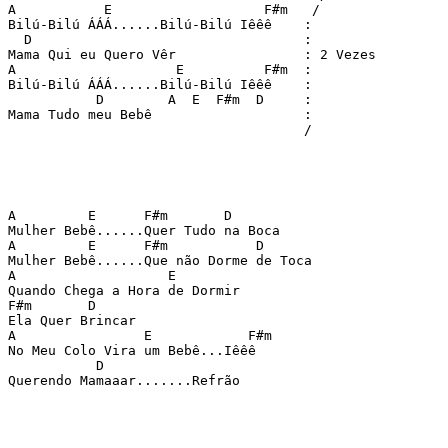
A           E                   F#m   / 

Bilú-Bilú ÁÁÁ......Bilú-Bilú Iêêê    : 

  D                                  : 

Mama Qui eu Quero Vêr                : 2 Vezes 

A                    E          F#m  : 

Bilú-Bilú ÁÁÁ......Bilú-Bilú Iêêê    : 

           D        A  E  F#m  D     : 

Mama Tudo meu Bebê                   :     

                                     / 

A         E      F#m       D 

Mulher Bebê......Quer Tudo na Boca 

A         E      F#m           D 

Mulher Bebê......Que não Dorme de Toca 

A                   E  

Quando Chega a Hora de Dormir 

F#m       D 

Ela Quer Brincar 

A                E            F#m 

No Meu Colo Vira um Bebê...Iêêê 

           D  

Querendo Mamaaar.......Refrão 
