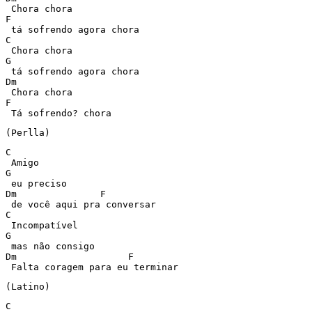
 Chora chora 

F 

 tá sofrendo agora chora 

C 

 Chora chora 

G 

 tá sofrendo agora chora 

Dm 

 Chora chora 

F 

 Tá sofrendo? chora 
(Perlla) 
C 

 Amigo 

G 

 eu preciso 

Dm	         F 

 de você aqui pra conversar 

C 

 Incompatível 

G 

 mas não consigo 

Dm		      F 

 Falta coragem para eu terminar 
(Latino) 
C 
