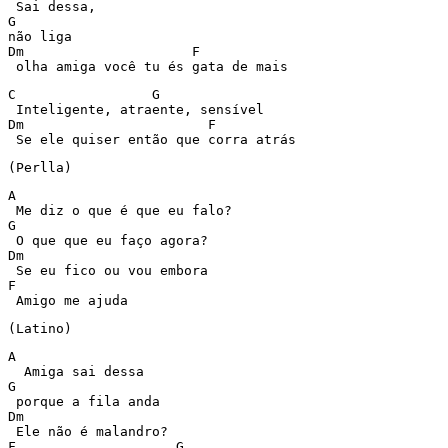
 Sai dessa, 

G 

não liga 

Dm		       F 

 olha amiga você tu és gata de mais 
C	          G 

 Inteligente, atraente, sensível 

Dm		         F 

 Se ele quiser então que corra atrás 
(Perlla) 
A 

 Me diz o que é que eu falo? 

G 

 O que que eu faço agora? 

Dm 

 Se eu fico ou vou embora 

F 

 Amigo me ajuda 
(Latino) 
A 

  Amiga sai dessa 

G 

 porque a fila anda 

Dm 

 Ele não é malandro? 

F		     G 
