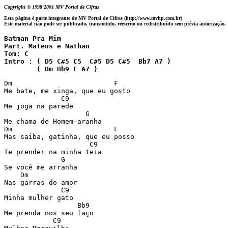
Copyright © 1998-2001 MV Portal de Cifras
Esta página é parte integrante de MV Portal de Cifras (http://www.mvhp.com.br)
Este material não pode ser publicado, transmitido, reescrito ou redistribuído sem prévia autorização.
Batman Pra Mim 

Part. Mateus e Nathan

Tom: C

Intro : ( D5 C#5 C5  C#5 D5 C#5  Bb7 A7 )

        ( Dm Bb9 F A7 )
Dm                         F

Me bate, me xinga, que eu gosto

              C9

Me joga na parede

                    G

Me chama de Homem-aranha

Dm                         F

Mas saiba, gatinha, que eu posso

                     C9

Te prender na minha teia

              G

Se você me arranha

    Dm

Nas garras do amor

              C9

Minha mulher gato

                  Bb9

Me prenda nos seu laço

            C9
