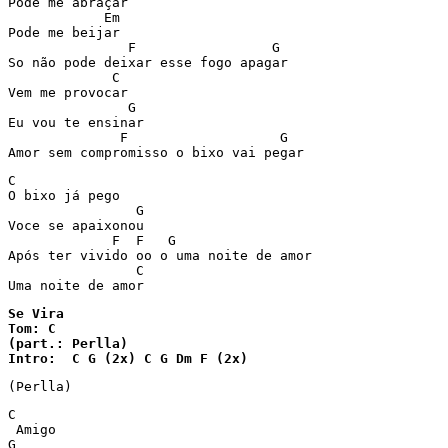
Pode me abraçar

            Em

Pode me beijar

               F                 G

So não pode deixar esse fogo apagar

             C

Vem me provocar

               G

Eu vou te ensinar

              F                   G

Amor sem compromisso o bixo vai pegar
C

O bixo já pego

                G

Voce se apaixonou

             F  F   G

Após ter vivido oo o uma noite de amor

                C

Uma noite de amor
Se Vira

Tom: C

(part.: Perlla) 

Intro:  C G (2x) C G Dm F (2x) 
(Perlla) 
C 

 Amigo 

G 
