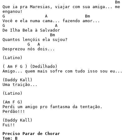
                                             Bm

Que ia pra Maresias, viajar com sua amiga... me

enganou!

G                A               Bm

Você e ela numa cama... fazendo amor...

G                    A

De Ilha Bela à Salvador

                   Bm

Quantos lençóis ela sujou?

          G   A

Desprezou nós dois...
(Latino)
( Am F G ) (Dedilhado)

Amigo... quem mais sofre com tudo isso sou eu...
(Daddy Kall)

Uma traição...
(Latino)
(Am F G)

Perdi um amigo pro fantasma da tentação.

Perdão!!!
(Daddy Kall)

Fui!!
Preciso Parar de Chorar

Tom: B
