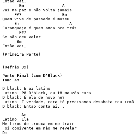
Então vai,

       Em                A

Vai na paz e não volta jamais

     F#7                 Bm

Quem vive de passado é museu

     Em                     A

Caranguejo é quem anda pra trás

       F#7

Se não deu valor

      Bm

Então vai,...
(Primeira Parte)

(Refrão 3x)
Ponto Final (com D'Black)

Tom: Am
D'black: E aí latino

Latino: Pô D'black, eu tô mauzão cara

D'black: É ela de novo né?

Latino: É verdade, cara tô precisando desabafa meu irmã
D'black: Então conta ai...
        Am

Latino: Ela

Me tirou de trouxa em me trair

Foi conivente em não me revelar

Dm
