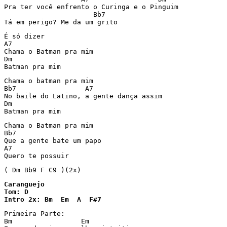
Pra ter você enfrento o Curinga e o Pinguim

                      Bb7

Tá em perigo? Me da um grito
É só dizer

A7

Chama o Batman pra mim

Dm

Batman pra mim
Chama o batman pra mim

Bb7                 A7

No baile do Latino, a gente dança assim

Dm

Batman pra mim
Chama o Batman pra mim

Bb7

Que a gente bate um papo

A7

Quero te possuir
Caranguejo

Tom: D

Intro 2x: Bm  Em  A  F#7
Primeira Parte:

Bm                 Em
