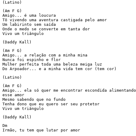
(Latino)
(Am F G)

Amigo... é uma loucura

Tô vivendo uma aventura castigada pelo amor

Um labirinto sem saída

Onde o medo se converte em tanta dor

Vivo um triângulo
(Daddy Kall)
(Am F G)

Amigo... a relação com a minha mina

Nunca foi espinho e flor

Mulher perfeita toda uma beleza meiga luz

Do Arpoador... e a minha vida tem cor (tem cor)
(Latino)
(Am F G)

Amigo... ela só quer me encontrar escondida alimentando

esse amor

Mesmo sabendo que no fundo

Tenha dono que eu quero ser seu protetor

Vivo um triângulo
(Daddy Kall)
Dm

Irmão, tu tem que lutar por amor