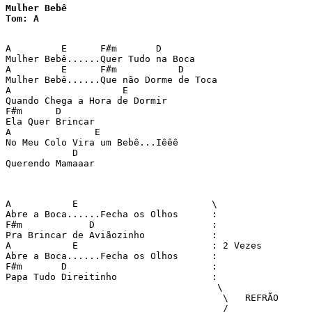
Mulher Bebê

Tom: A
A         E      F#m       D 

Mulher Bebê......Quer Tudo na Boca 

A         E      F#m           D 

Mulher Bebê......Que não Dorme de Toca 

A                    E  

Quando Chega a Hora de Dormir 

F#m      D 

Ela Quer Brincar 

A               E 

No Meu Colo Vira um Bebê...Iêêê 

            D  

Querendo Mamaaar 

A           E                        \ 

Abre a Boca......Fecha os Olhos      : 

F#m            D                     : 

Pra Brincar de Aviãozinho            : 

A           E                        : 2 Vezes 

Abre a Boca......Fecha os Olhos      : 

F#m       D                          : 

Papa Tudo Direitinho                 : 

                                      \ 

                                       \   REFRÃO 

                                       / 
