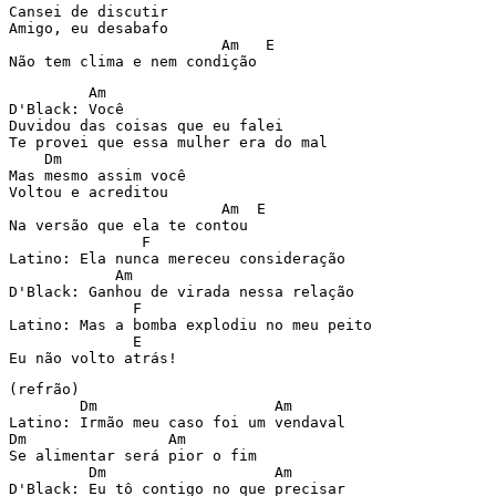
Cansei de discutir

Amigo, eu desabafo

                        Am   E

Não tem clima e nem condição
         Am

D'Black: Você

Duvidou das coisas que eu falei

Te provei que essa mulher era do mal

    Dm

Mas mesmo assim você

Voltou e acreditou

                        Am  E

Na versão que ela te contou

               F

Latino: Ela nunca mereceu consideração

            Am

D'Black: Ganhou de virada nessa relação

              F

Latino: Mas a bomba explodiu no meu peito

              E

Eu não volto atrás!
(refrão)

        Dm                    Am

Latino: Irmão meu caso foi um vendaval

Dm                Am

Se alimentar será pior o fim

         Dm                   Am

D'Black: Eu tô contigo no que precisar
