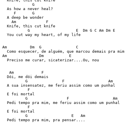
  Knife, this cut knife 

             G 

  As how a never heal? 

     F       G 

  A deep be wonder  

    Am             F 

  Knife, this cut knife 

           G                    E  Dm G C Am Dm E 

  You cut way my heart, of my life 

Am          Dm  G               C   

  Como esquecer, de alguém, que marcou demais pra mim 

Am              Dm           E 

  Preciso me curar, sicaterizar....Ou, nou 

   Am            F 

  Dói, me dói demais 

          G               F                   Am 

  A sua insensatez, me feriu assim como um punhal 

           F 

  E foi mortal 

          G                 F                   Am 

  Pedi tempo pra mim, me feriu assim como um punhal 

           F 

  E foi mortal 

          G                   E   Am 

  Pedi tempo pra mim, pra pensar.... 
