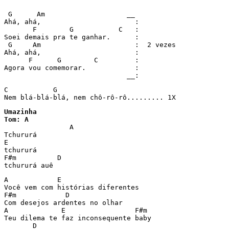
 G      Am                    __

Ahá, ahá,                       :

       F        G           C   :

Soei demais pra te ganhar.      :

 G     Am                       :  2 vezes

Ahá, ahá,                       :

      F      G        C         :

Agora vou comemorar.            :

                              __:
C           G                   

Nem blá-blá-blá, nem chô-rô-rô......... 1X
Umazinha 

Tom: A

		A

Tchururá

E

tchururá

F#m          D

tchururá auê
A            E

Você vem com histórias diferentes

F#m            D

Com desejos ardentes no olhar

A             E                 F#m

Teu dilema te faz inconsequente baby

       D
