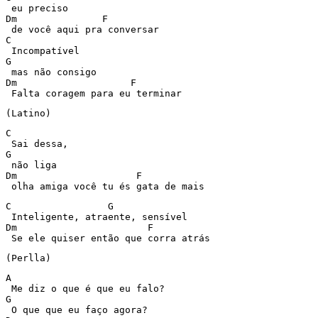
 eu preciso 

Dm	         F 

 de você aqui pra conversar 

C 

 Incompatível 

G 

 mas não consigo 

Dm		      F 

 Falta coragem para eu terminar 
(Latino) 
C 

 Sai dessa, 

G 

 não liga 

Dm		       F 

 olha amiga você tu és gata de mais 
C	          G 

 Inteligente, atraente, sensível 

Dm		         F 

 Se ele quiser então que corra atrás 
(Perlla) 
A 

 Me diz o que é que eu falo? 

G 

 O que que eu faço agora? 
