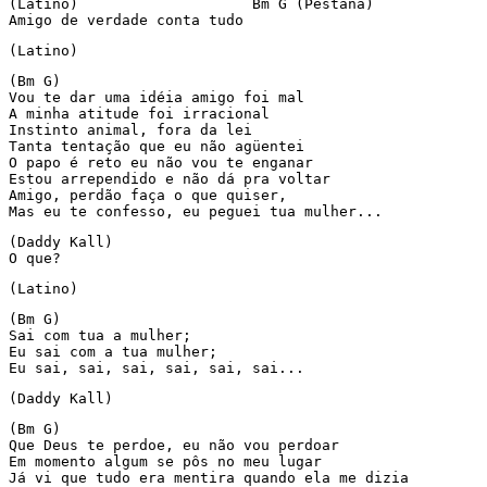
(Latino)                    Bm G (Pestana)

Amigo de verdade conta tudo
(Latino)
(Bm G)

Vou te dar uma idéia amigo foi mal

A minha atitude foi irracional

Instinto animal, fora da lei

Tanta tentação que eu não agüentei

O papo é reto eu não vou te enganar

Estou arrependido e não dá pra voltar

Amigo, perdão faça o que quiser,

Mas eu te confesso, eu peguei tua mulher...
(Daddy Kall)

O que?
(Latino)
(Bm G)

Sai com tua a mulher;

Eu sai com a tua mulher;

Eu sai, sai, sai, sai, sai, sai...
(Daddy Kall)
(Bm G)

Que Deus te perdoe, eu não vou perdoar

Em momento algum se pôs no meu lugar

Já vi que tudo era mentira quando ela me dizia
