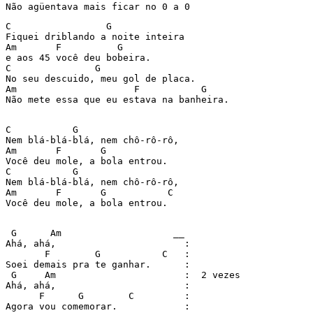
Não agüentava mais ficar no 0 a 0
C                 G

Fiquei driblando a noite inteira

Am       F          G

e aos 45 você deu bobeira.

C               G

No seu descuido, meu gol de placa.

Am                     F           G

Não mete essa que eu estava na banheira.

C           G                   

Nem blá-blá-blá, nem chô-rô-rô, 

Am       F       G              

Você deu mole, a bola entrou.   

C           G                   

Nem blá-blá-blá, nem chô-rô-rô, 

Am       F       G           C  

Você deu mole, a bola entrou.   

 G      Am                    __

Ahá, ahá,                       :

       F        G           C   :

Soei demais pra te ganhar.      :

 G     Am                       :  2 vezes

Ahá, ahá,                       :

      F      G        C         :

Agora vou comemorar.            :
