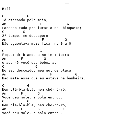
                              __:
Riff
C           G

Tô atacando pelo meio,

Am                F            G

Fazendo tudo pra furar o seu bloqueio;

C         G

2º tempo, me desespero,

Am                 F          G

Não agüentava mais ficar no 0 a 0
C                 G

Fiquei driblando a noite inteira

Am       F          G

e aos 45 você deu bobeira.

C               G

No seu descuido, meu gol de placa.

Am                     F           G

Não mete essa que eu estava na banheira.
C           G                   

Nem blá-blá-blá, nem chô-rô-rô, 

Am       F       G              

Você deu mole, a bola entrou.   

C           G                   

Nem blá-blá-blá, nem chô-rô-rô, 

Am       F       G           C  

Você deu mole, a bola entrou.   
