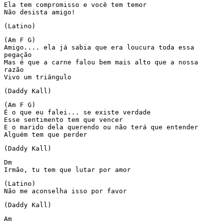
Ela tem compromisso e você tem temor

Não desista amigo!
(Latino)
(Am F G)

Amigo.... ela já sabia que era loucura toda essa

pegação

Mas é que a carne falou bem mais alto que a nossa

razão

Vivo um triângulo
(Daddy Kall)
(Am F G)

É o que eu falei... se existe verdade

Esse sentimento tem que vencer

E o marido dela querendo ou não terá que entender

Alguém tem que perder
(Daddy Kall)
Dm

Irmão, tu tem que lutar por amor
(Latino)

Não me aconselha isso por favor
(Daddy Kall)
Am
