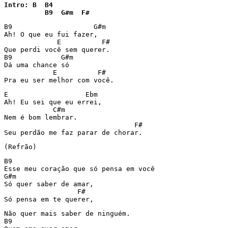
Intro: B  B4

          B9  G#m  F#
B9                    G#m

Ah! O que eu fui fazer,

             E          F#

Que perdi você sem querer.

B9            G#m

Dá uma chance só

            E          F#

Pra eu ser melhor com você.
E                   Ebm

Ah! Eu sei que eu errei,

            C#m

Nem é bom lembrar.

                                F#

Seu perdão me faz parar de chorar.
(Refrão)
B9                                                     
Esse meu coração que só pensa em você

G#m

Só quer saber de amar,

                  F#

Só pensa em te querer,
Não quer mais saber de ninguém.

B9
