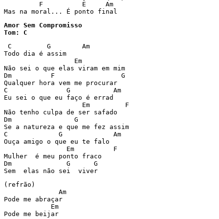
         F          E     Am

Mas na moral... É ponto final
Amor Sem Compromisso

Tom: C
 C         G        Am

Todo dia é assim

                  Em

Não sei o que elas viram em mim

Dm          F                 G

Qualquer hora vem me procurar

C               G           Am

Eu sei o que eu faço é errad

                    Em         F

Não tenho culpa de ser safado

Dm                G

Se a natureza e que me fez assim

C             G             Am

Ouça amigo o que eu te falo

                Em          F

Mulher  é meu ponto fraco

Dm              G      G

Sem  elas não sei  viver
(refrão)

              Am

Pode me abraçar

            Em

Pode me beijar
