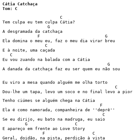
Cátia Catchaça

Tom: C
                       C 

Tem culpa eu tem culpa Cátia? 

                  G 

A desgramada da catchaça                               
              F                          G 

Ela domina o meu eu, faz o meu dia virar breu 

                 C 

E à noite, uma caçada 

   C 

Eu vou zuando na balada com a Cátia    

                                          G 

A danada da catchaça faz eu ser quem eu não sou 

Eu viro a mesa quando alguém me olha torto 

                                             C 

Dou-lhe um tapa, levo um soco e no final levo a pior 
Tenho ciúmes se alguém chega na Cátia 

                                       F 

Ela é como namorada, companheira de ''deprê'' 

                                        C 

Se eu dirijo, eu bato na madruga, eu saio 

         G                   C 

E apareço em frente ao Love Story 

                F                   C 

Geral, doidão, na pista, perdição à vista 
