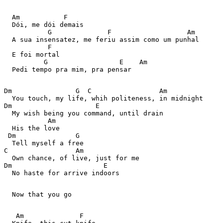
  Am           F 

  Dói, me dói demais 

           G              F                   Am 

  A sua insensatez, me feriu assim como um punhal 

           F 

  E foi mortal  

          G                  E    Am 

  Pedi tempo pra mim, pra pensar 

Dm                G  C                 Am 

  You touch, my life, whih politeness, in midnight 

Dm                     E           

  My wish being you command, until drain 

           Am 

  His the love 

 Dm               G  

  Tell myself a free 

C                 Am   

  Own chance, of live, just for me 

Dm                       E 

  No haste for arrive indoors 

  Now that you go 

   Am              F 
