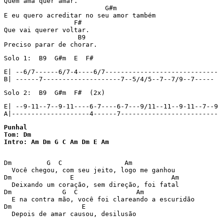
Quem ama quer amar.

                          G#m

E eu quero acreditar no seu amor também

                  F#

Que vai querer voltar.

                   B9

Preciso parar de chorar.
Solo 1:  B9  G#m  E  F#
E| --6/7------6/7-4----6/7-----------------------------

B| ------7--------------------7--5/4/5--7--7/9--7-----
Solo 2:  B9  G#m  F#  (2x)
E| --9-11--7--9-11----6-7----6-7---9/11--11--9-11--7--9
A|--------------------4------7-------------------------
Punhal

Tom: Dm

Intro: Am Dm G C Am Dm E Am 
Dm         G  C                Am              

  Você chegou, com seu jeito, logo me ganhou 

Dm               E                         Am   

  Deixando um coração, sem direção, foi fatal 

Dm             G  C               Am         

  E na contra mão, você foi clareando a escuridão 

Dm                  E        

  Depois de amar causou, desilusão 
