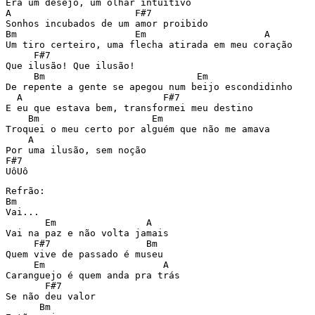
Era um desejo, um olhar intuitivo

A                      F#7

Sonhos incubados de um amor proibido

Bm                     Em                     A

Um tiro certeiro, uma flecha atirada em meu coração

     F#7

Que ilusão! Que ilusão!

     Bm                           Em

De repente a gente se apegou num beijo escondidinho

  A                         F#7

E eu que estava bem, transformei meu destino

    Bm                    Em

Troquei o meu certo por alguém que não me amava

    A

Por uma ilusão, sem noção

F#7

UôUô
Refrão:

Bm

Vai...

       Em                A

Vai na paz e não volta jamais

     F#7                 Bm

Quem vive de passado é museu

     Em                     A

Caranguejo é quem anda pra trás

       F#7

Se não deu valor

      Bm
