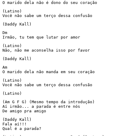
O marido dela não é dono do seu coração
(Latino)

Você não sabe um terço dessa confusão
(Daddy Kall)
Dm

Irmão, tu tem que lutar por amor
(Latino)

Não, não me aconselha isso por favor
(Daddy Kall)
Am

O marido dela não manda em seu coração
(Latino)

Você não sabe um terço dessa confusão
(Latino)
(Am G F G) (Mesmo tempo da introdução)

Aí irmão... a parada é entre nós

De amigo pra amigo
(Daddy Kall)

Fala aí!!!

Qual é a parada?