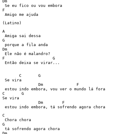
Dm 

 Se eu fico ou vou embora 

F 

 Amigo me ajuda 
(Latino) 
A 

 Amiga sai dessa 

G 

 porque a fila anda 

Dm 

 Ele não é malandro? 

F		     G 

 Então deixa se virar... 

       C       G 

 Se vira 

	       Dm	       F 

 estou indo embora, vou ver o mundo lá fora 

C       G 

Se vira 

	       Dm	 F 

 estou indo embora, tá sofrendo agora chora      
C 

 Chora chora 

G 

 tá sofrendo agora chora 

Dm 
