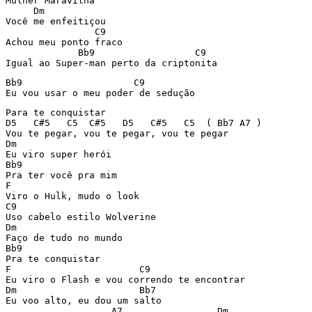
Mulher Maravilha

     Dm

Você me enfeitiçou

                C9

Achou meu ponto fraco

             Bb9                  C9

Igual ao Super-man perto da criptonita
Bb9                    C9

Eu vou usar o meu poder de sedução
Para te conquistar

D5   C#5   C5  C#5   D5   C#5   C5  ( Bb7 A7 )

Vou te pegar, vou te pegar, vou te pegar

Dm

Eu viro super herói

Bb9

Pra ter você pra mim

F

Viro o Hulk, mudo o look

C9

Uso cabelo estilo Wolverine

Dm

Faço de tudo no mundo

Bb9

Pra te conquistar

F                       C9

Eu viro o Flash e vou correndo te encontrar

Dm                      Bb7

Eu voo alto, eu dou um salto

                   A7                 Dm
