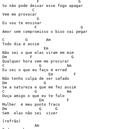
               F                 G

So não pode deixar esse fogo apagar

             C

Vem me provocar

               G

Eu vou te ensinar

              F                   G

Amor sem compromisso o bixo vai pegar
C         G        Am

Todo dia é assim

                  Em

Não sei o que elas viram em mim

Dm          F                 G

Qualquer hora vem me procurar

C               G           Am

Eu sei o que eu faço é errad

                    Em         F

Não tenho culpa de ser safado

Dm                G

Se a natureza e que me fez assim

C             G             Am

Ouça amigo o que eu te falo

                Em          F

Mulher  é meu ponto fraco

Dm              G      G

Sem  elas não sei  viver
(refrão)

              Am
