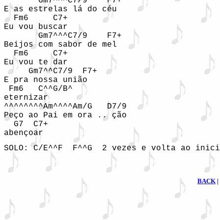
       Gm7^^^C7/9    F7+ 

E as estrelas lá do céu 

  Fm6     C7+ 

Eu vou buscar 

       Gm7^^^C7/9    F7+ 

Beijos com sabor de mel 

  Fm6     C7+ 

Eu vou te dar 

     Gm7^^C7/9  F7+ 

E pra nossa união 

 Fm6   C^^G/B^

eternizar 

^^^^^^^^Am^^^^Am/G   D7/9

Peço ao Pai em ora .. ção 

  G7  C7+ 

abençoar 
SOLO: C/E^^F  F^^G  2 vezes e volta ao inici
BACK
|