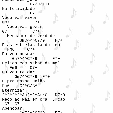
           D7/9/11+ 

Na felicidade 

           F7+ 

Você vai viver

Em7         F7+ 

  Você vai gozar

G7          C7+ 

  Meu amor de verdade 

       Gm7^^^C7/9    F7+ 

E as estrelas lá do céu 

  Fm6     C7+ 

Eu vou buscar 

    Gm7^^^C7/9      F7+ 

Beijos com sabor de mel 

   Fm6     C7+ 

Eu vou te dar 

     Gm7^^C7/9  F7+ 

E pra nossa união 

Fm6    C^^G/B^ 

Eternizar 

^^^^^^^^Am^^^^Am/G   D7/9  

Peço ao Pai em ora .. ção 

 G7  C7+ 

Abençoar 
