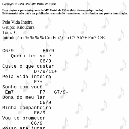
Copyright © 1998-2001 MV Portal de Cifras
Esta página é parte integrante de MV Portal de Cifras (http://www.mvhp.com.br)
Este material não pode ser publicado, transmitido, reescrito ou redistribuído sem prévia autorização.
Pela Vida Inteira

Grupo: Kiloucura

Tom:  C

Introdução : % % % % Cm Fm7 Cm C7 Ab7+ Fm7 C/E
C6/9          F6/9 

   Quero ter você 

             C6/9 

Custe o que custar 

           D7/9/11+ 

Pela vida inteira 

           F7+ 

Sonho com você

 Em7         F7+  G7/9-

Dona do meu lar

             C6/9

Minha companheira 

           F6/9 

Vou te prometer 

          C6/9 

Posso até jurar 
