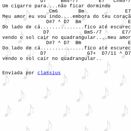
             D7     Bm5-/7       E7   C#m5-/
Um cigarro para....não ficar dormindo

                Cm6       Bm              E7
Meu amor eu vou indo....embora do teu coraçã
               D#7 ^ D7  Bm                E
Do lado de cá...............fico até escurec
              D7            Bm5-/7       E7/
vendo o sol cair no quadrangular....meu amor
               D#7 ^ D7  Bm                E
Do lado de cá...............fico até escurec
             D7              G7+  D7/11 ^ D7

vendo o sol cair no quadrangular..
Enviada por 
classius