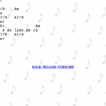
7

/9-   Am

o

7/9-  A7/9

er

5+             Am

 é do lado de cá

7/9-  A7/9

er

BACK
|
RELOAD
|
FORWARD