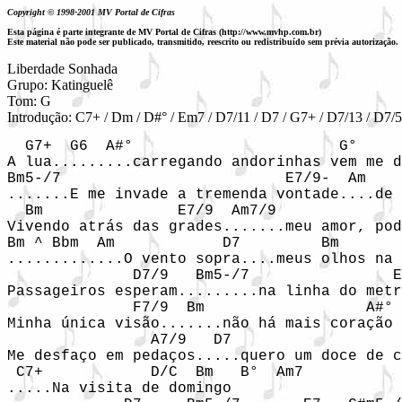
Copyright © 1998-2001 MV Portal de Cifras
Esta página é parte integrante de MV Portal de Cifras (http://www.mvhp.com.br)
Este material não pode ser publicado, transmitido, reescrito ou redistribuído sem prévia autorização.
Liberdade Sonhada

Grupo: Katinguelê

Tom: G

Introdução: C7+ / Dm / D#° / Em7 / D7/11 / D7 / G7+ / D7/13 / D7/5
  G7+  G6  A#°                       G°     
A lua.........carregando andorinhas vem me d
Bm5-/7                         E7/9-  Am    
.......E me invade a tremenda vontade....de 
  Bm               E7/9  Am7/9              
Vivendo atrás das grades.......meu amor, pod
Bm ^ Bbm  Am            D7         Bm       
.............O vento sopra....meus olhos na 
              D7/9   Bm5-/7                E
Passageiros esperam.........na linha do metr
              F7/9  Bm                  A#°

Minha única visão.......não há mais coração

                A7/9   D7                   
Me desfaço em pedaços.....quero um doce de c
 C7+            D/C  Bm   B°  Am7

.....Na visita de domingo
