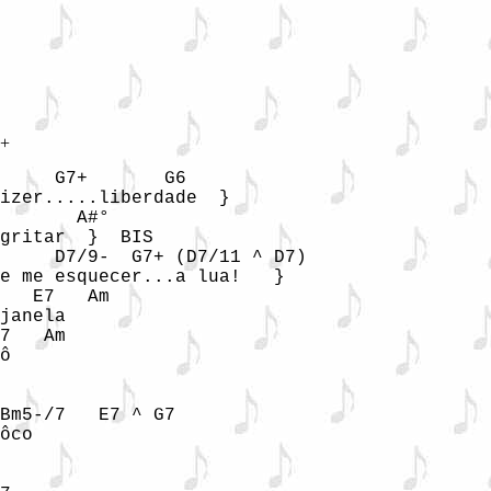
+ 
     G7+       G6

izer.....liberdade  }

       A#°

gritar  }  BIS

     D7/9-  G7+ (D7/11 ^ D7)

e me esquecer...a lua!   }

   E7   Am

janela

7   Am

ô

Bm5-/7   E7 ^ G7

ôco
