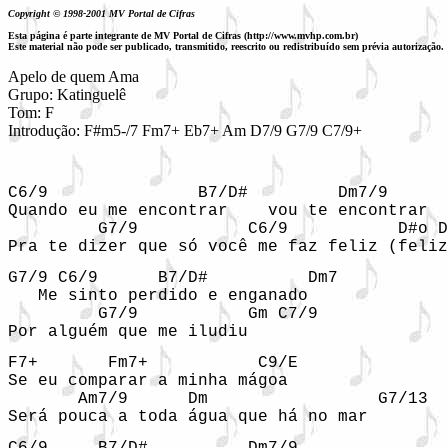
Copyright © 1998-2001 MV Portal de Cifras
Esta página é parte integrante de MV Portal de Cifras (http://www.mvhp.com.br)
Este material não pode ser publicado, transmitido, reescrito ou redistribuído sem prévia autorização.
Apelo de quem Ama

Grupo: Katinguelê

Tom: F

Introdução: F#m5-/7 Fm7+ Eb7+ Am D7/9 G7/9 C7/9+ 
C6/9               B7/D#         Dm7/9

Quando eu me encontrar    vou te encontrar

         G7/9           C6/9           D#o D
Pra te dizer que só você me faz feliz (feliz
G7/9 C6/9      B7/D#          Dm7

   Me sinto perdido e enganado

         G7/9           Gm C7/9

Por alguém que me iludiu
F7+       Fm7+           C9/E

Se eu comparar a minha mágoa

       Am7/9      Dm                 G7/13

Será pouca a toda água que há no mar