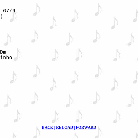
 G7/9

)
Dm

inho

BACK
|
RELOAD
|
FORWARD