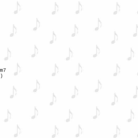
m7

)