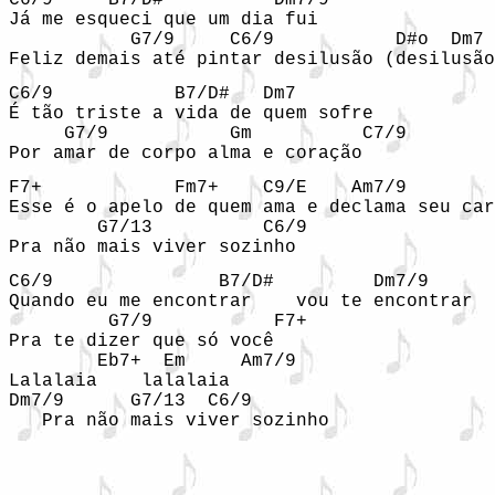
C6/9     B7/D#          Dm7/9

Já me esqueci que um dia fui 

           G7/9     C6/9           D#o  Dm7 
Feliz demais até pintar desilusão (desilusão
C6/9           B7/D#   Dm7

É tão triste a vida de quem sofre

     G7/9           Gm          C7/9

Por amar de corpo alma e coração
F7+            Fm7+    C9/E    Am7/9        
Esse é o apelo de quem ama e declama seu car
        G7/13          C6/9

Pra não mais viver sozinho
C6/9               B7/D#         Dm7/9

Quando eu me encontrar    vou te encontrar

         G7/9           F7+

Pra te dizer que só você 

        Eb7+  Em     Am7/9

Lalalaia    lalalaia

Dm7/9      G7/13  C6/9

   Pra não mais viver sozinho