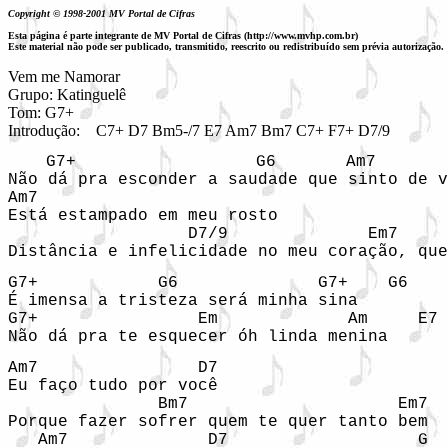
Copyright © 1998-2001 MV Portal de Cifras
Esta página é parte integrante de MV Portal de Cifras (http://www.mvhp.com.br)
Este material não pode ser publicado, transmitido, reescrito ou redistribuído sem prévia autorização.
Vem me Namorar

Grupo: Katinguelê

Tom: G7+

Introdução:  
C7+ D7 Bm5-/7 E7 Am7 Bm7 C7+ F7+ D7/9 
   G7+                  G6       Am7        
Não dá pra esconder a saudade que sinto de v
Am7

Está estampado em meu rosto

                  D7/9              Em7     
Distância e infelicidade no meu coração, que
G7+            G6              G7+    G6

É imensa a tristeza será minha sina

G7+                Em             Am     E7

Não dá pra te esquecer óh linda menina
Am7                D7

Eu faço tudo por você

               Bm7                     Em7

Porque fazer sofrer quem te quer tanto bem

   Am7              D7                   G  