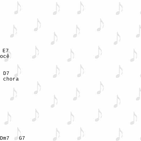
E7

ocê

 D7

 chora
Dm7   G7
