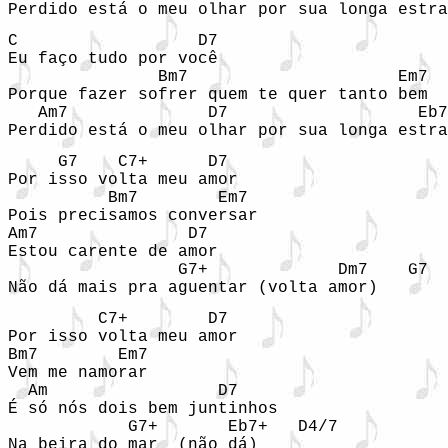
Perdido está o meu olhar por sua longa estra
C                  D7

Eu faço tudo por você

               Bm7                     Em7

Porque fazer sofrer quem te quer tanto bem

   Am7              D7                   Eb7
Perdido está o meu olhar por sua longa estra
     G7    C7+      D7

Por isso volta meu amor

          Bm7        Em7

Pois precisamos conversar

Am7               D7

Estou carente de amor

                 G7+             Dm7    G7

Não dá mais pra aguentar (volta amor)
         C7+        D7

Por isso volta meu amor

Bm7        Em7

Vem me namorar

  Am                 D7

É só nós dois bem juntinhos

            G7+       Eb7+   D4/7

Na beira do mar  (não dá)