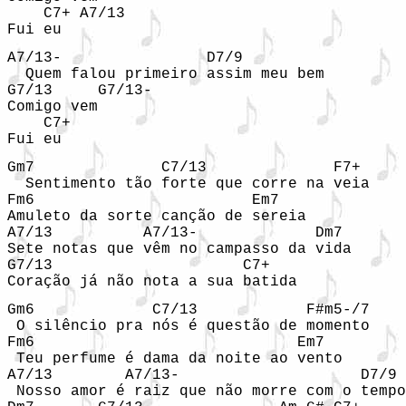
    C7+ A7/13

Fui eu
A7/13-                D7/9

  Quem falou primeiro assim meu bem

G7/13     G7/13-

Comigo vem 

    C7+

Fui eu
Gm7              C7/13              F7+

  Sentimento tão forte que corre na veia

Fm6                        Em7

Amuleto da sorte canção de sereia

A7/13          A7/13-             Dm7

Sete notas que vêm no campasso da vida 

G7/13                     C7+

Coração já não nota a sua batida
Gm6             C7/13            F#m5-/7

 O silêncio pra nós é questão de momento

Fm6                             Em7

 Teu perfume é dama da noite ao vento

A7/13        A7/13-                    D7/9

 Nosso amor é raiz que não morre com o tempo
