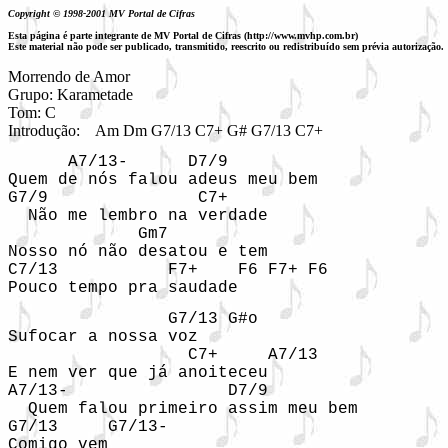
Copyright © 1998-2001 MV Portal de Cifras
Esta página é parte integrante de MV Portal de Cifras (http://www.mvhp.com.br)
Este material não pode ser publicado, transmitido, reescrito ou redistribuído sem prévia autorização.
Morrendo de Amor

Grupo: Karametade

Tom: C

Introdução: 
 Am Dm G7/13 C7+ G# G7/13 C7+ 
      A7/13-      D7/9

Quem de nós falou adeus meu bem

G7/9               C7+

  Não me lembro na verdade

             Gm7

Nosso nó não desatou e tem

C7/13           F7+    F6 F7+ F6

Pouco tempo pra saudade
                G7/13 G#o

Sufocar a nossa voz

                  C7+     A7/13

E nem ver que já anoiteceu

A7/13-                D7/9

  Quem falou primeiro assim meu bem

G7/13     G7/13-

Comigo vem 
