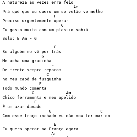
A natureza às vezes erra feio

                             Am

Prá quê que eu quero um sorvetão vermelho

                     F

Preciso urgentemente operar

                        G

Eu gasto muito com um plastio-sabiá
Solo: E Am F G
                     C

Se alguém me vê por trás

                G

Me acha uma gracinha

                    F

De frente sempre reparam

                  C

no meu capô de fusquinha

               F

Todo mundo comenta

            G             Am

Chico ferramenta é meu apelido

             F

É um azar danado

                   G                    C

Com esse troço inchado eu não vou ter marido
                     E

Eu quero operar na França agora

                    Am
