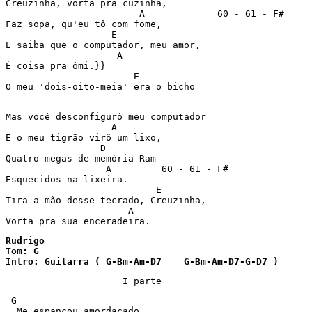
Creuzinha, vorta pra cuzinha,  

                        A             60 - 61 - F#  

Faz sopa, qu'eu tô com fome,  

                   E  

E saiba que o computador, meu amor,  

                    A  

É coisa pra ômi.}}  

                       E  

O meu 'dois-oito-meia' era o bicho  

Mas você desconfigurô meu computador  

                   A  

E o meu tigrão virô um lixo,  

                 D  

Quatro megas de memória Ram  

                  A         60 - 61 - F#  

Esquecidos na lixeira.  

                           E  

Tira a mão desse tecrado, Creuzinha,  

                      A  

Rudrigo

Tom: G

Intro: Guitarra ( G-Bm-Am-D7    G-Bm-Am-D7-G-D7 )
                     I parte
 G

  Me espancou amordaçado
