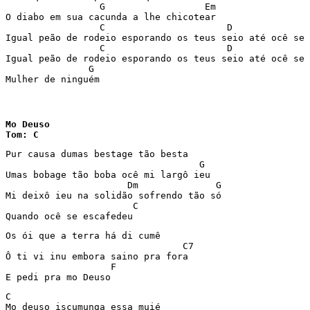
                 G                  Em

O diabo em sua cacunda a lhe chicotear

                 C                      D              
Igual peão de rodeio esporando os teus seio até ocê se 
                 C                      D              
Igual peão de rodeio esporando os teus seio até ocê se 
               G

Mulher de ninguém
Mo Deuso

Tom: C
Pur causa dumas bestage tão besta

                                   G

Umas bobage tão boba ocê mi largô ieu

                      Dm              G

Mi deixô ieu na solidão sofrendo tão só

                       C

Quando ocê se escafedeu
Os ói que a terra há di cumê

                                C7

Ô ti vi inu embora saino pra fora

                   F

E pedi pra mo Deuso
C

Mo deuso iscumunga essa muié
