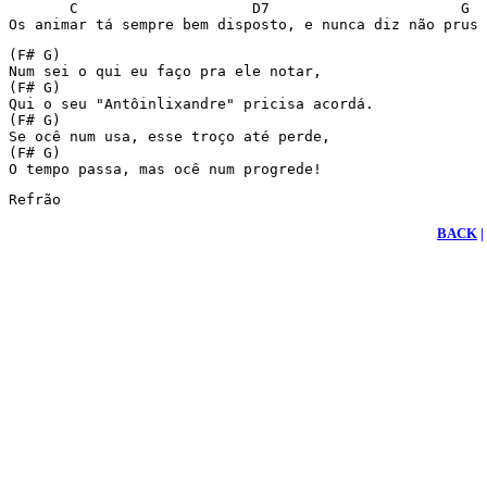
       C                    D7                      G

Os animar tá sempre bem disposto, e nunca diz não prus 
(F# G)

Num sei o qui eu faço pra ele notar,

(F# G)

Qui o seu "Antôinlixandre" pricisa acordá.

(F# G)

Se ocê num usa, esse troço até perde,

(F# G)

O tempo passa, mas ocê num progrede!
Refrão
BACK
|