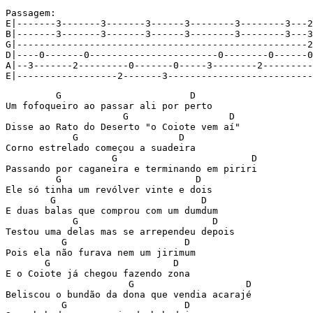
Passagem:

E|-------3-------3-------3------3--------3--------3---2
B|-------3-------3-------3------3--------3--------3---3
G|----------------------------------------------------2
D|----0-------0-----------------------0--------0------0
A|--3-------2---------0-------0-----3--------2---------
         G                       D

Um fofoqueiro ao passar ali por perto

                     G                  D

Disse ao Rato do Deserto "o Coiote vem aí"

            G                  D

Corno estrelado começou a suadeira

                   G                        D

Passando por caganeira e terminando em piriri

         G                        D

Ele só tinha um revólver vinte e dois

        G                          D

E duas balas que comprou com um dumdum

            G                        D

Testou uma delas mas se arrependeu depois

          G                     D

Pois ela não furava nem um jirimum

       G                      D

E o Coiote já chegou fazendo zona

                      G                    D

Beliscou o bundão da dona que vendia acarajé

          G                     D
