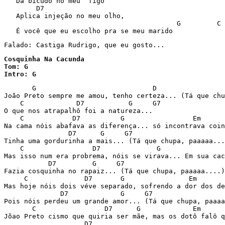
   Dá bicudo no meu “figo”

        D7

   Aplica injeção no meu olho,

                                           G         C 
Falado: Castiga Rudrigo, que eu gosto...
Cosquinha Na Cacunda

Tom: G

Intro: G 
       G                             D

João Preto sempre me amou, tenho certeza... (Tá que chu
    C             D7           G     G7

O que nos atrapalhô foi a natureza...

    C            D7          G                 Em      
Na cama nóis abafava as diferença... só incontrava coin
                D7      G     G7

Tinha uma gordurinha a mais... (Tá que chupa, paaaaa...
    C                 D7              G                
Mas isso num era probrema, nóis se virava... Em sua cac
           D7         G     G7

Fazia cosquinha no rapaiz... (Tá que chupa, paaaaa....)

     C              D7       G                Em       
Mas hoje nóis dois véve separado, sofrendo a dor dos de
              D7             G     G7

Pois nóis perdeu um grande amor... (Tá que chupa, paaaa
       C                 D7      G             Em      
Jõao Preto cismo que quiria ser mãe, mas os dotô falô q
                    D7
