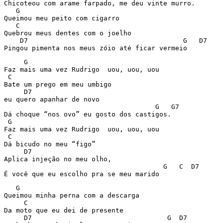
Chicoteou com arame farpado, me deu vinte murro.

   G

Queimou meu peito com cigarro

   C

Quebrou meus dentes com o joelho

    D7                                       G   D7

Pingou pimenta nos meus zóio até ficar vermeio
     G

Faz mais uma vez Rudrigo  uou, uou, uou

 C

Bate um prego em meu umbigo

     D7

eu quero apanhar de novo

                                      G   G7

Dá choque “nos ovo” eu gosto dos castigos.

 G

Faz mais uma vez Rudrigo  uou, uou, uou

 C

Dá bicudo no meu “figo”

     D7

Aplica injeção no meu olho,

                                        G   C  D7

É você que eu escolho pra se meu marido
   G

Queimou minha perna com a descarga

     C

Da moto que eu dei de presente

     D7                                  G  D7
