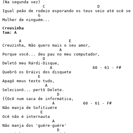
(Na segunda vez) 

                 C                      D              
Igual peão de rodeio esporando os teus seio até ocê se 
               G 

Mulher de ninguém...
Creusinha

Tom: A
       A                    E  

Creuzinha, Não quero mais o seu amor,  

                        A  

Porque você... deu pau no meu computador,  

                 D  

Deletô meu Rárdi-Disque,  

                    A                 60 - 61 - F#  

Quebrô os Dráivi dos disquete  

               E  

Apagô meus texto tudo,  

                  A  

Selecionô... pertô Delete.  

                       D  

{{Ocê num saca de informática,  

                     A            60 - 61 - F#  

Não manja de Sofitiuére  

                E  

Ocê não é internauta  

                     A  

Não manja dos 'guére-guére'  

                       D  
