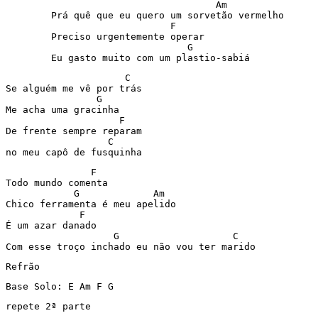
	                             Am 

	Prá quê que eu quero um sorvetão vermelho 

	                     F 

	Preciso urgentemente operar 

	                        G 

	Eu gasto muito com um plastio-sabiá      
                     C 

Se alguém me vê por trás 

                G 

Me acha uma gracinha 

                    F 

De frente sempre reparam 

                  C     

no meu capô de fusquinha 
               F 

Todo mundo comenta 

            G             Am 

Chico ferramenta é meu apelido 

             F 

É um azar danado  

                   G                    C 

Com esse troço inchado eu não vou ter marido 
Refrão 
Base Solo: E Am F G 
repete 2ª parte  