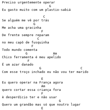
Preciso urgentemente operar

                        G

Eu gasto muito com um plastio-sabiá
                     C

Se alguém me vê por trás

                G

Me acha uma gracinha

                    F

De frente sempre reparam

                  C

no meu capô de fusquinha

               F

Todo mundo comenta

            G             Am

Chico ferramenta é meu apelido

             F

É um azar danado

                   G                    C

Com esse troço inchado eu não vou ter marido
                    E

Eu quero operar na França agora

                    Am

quero cortar essa criança fora

                    F

è desperdício ter e não usar

                             G

Quero um grandão mas só que noutro lugar

                    E
