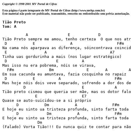
Copyright © 1998-2001 MV Portal de Cifras
Esta página é parte integrante de MV Portal de Cifras (http://www.mvhp.com.br)
Este material não pode ser publicado, transmitido, reescrito ou redistribuído sem prévia autorização.
Tião Preto

          A                 E            D             
Tião Preto sempre me amou, tenho certeza  O que nos atr
 D           E               A                   F#m   
Na cama nós aparpava as diferença, sóincontrava coincid
 E                A                           A7 

Tinha uas gordurinha a mais (nos lugar estratégico) 

 D                     E          A 

Mas isso nu era pobrema, nóis se virava, 

  F#m               Bm              E       A         A
Em sua cacunda eu amuntava, fazia cosquinha no rapaiz 

 D           E          A                       F#m    
Mas hoje nóis dois veve separado, sofrendo a dor dos de
         D                        E             A      
Tião preto cismou que queria ser mãe, mas os dotor falo
              E                   E7 

Quase se auto-suicidou-se a si próprio 

      D           Dm           A               F#m     
E hoje eu sinto ua tristeza profunda, sinto farta toda 
      D            Dm           A               F#m    
E hoje eu sinto ua tristeza profunda, sinto farta toda 
               Dm                                      
(Falado) Vorta Tião!!! Eu nunca quiz te contar para não