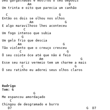
Deu gargalhadas e mostrou o seu depoôis

             Am                   D

Um trinta e oito que parecia um canhão
  C                          G

Então os dois se olhou nos olhos

              Am                G

E algo maravilhoso lhes aconteceu

           C

Um fogo intenso que subia

          G

Um gelo frio que descia

        Am                     G

Tão violento que o creuço cresceu

         C                       G

Ô seu coiote ôce até que não é feio

                   Am                   G

Esse seu nariz vermeio tem um charme a mais

          C                          G

Ô seu ratinho eu adorei seus olhos claros
Rudrigo

Tom: G

		G

Me espancou amordaçado

    C

Chingou de desgramado e burro

   D7                                      G  D7
