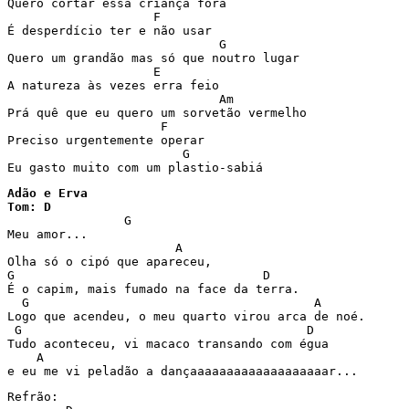
Quero cortar essa criança fora

                    F

É desperdício ter e não usar

                             G

Quero um grandão mas só que noutro lugar

                    E

A natureza às vezes erra feio

                             Am

Prá quê que eu quero um sorvetão vermelho

                     F

Preciso urgentemente operar

                        G

Eu gasto muito com um plastio-sabiá
Adão e Erva

Tom: D

		G

Meu amor...

                       A

Olha só o cipó que apareceu,

G                                  D

É o capim, mais fumado na face da terra.

  G                                       A

Logo que acendeu, o meu quarto virou arca de noé.

 G                                       D

Tudo aconteceu, vi macaco transando com égua

    A

e eu me vi peladão a dançaaaaaaaaaaaaaaaaaaar...
Refrão:
