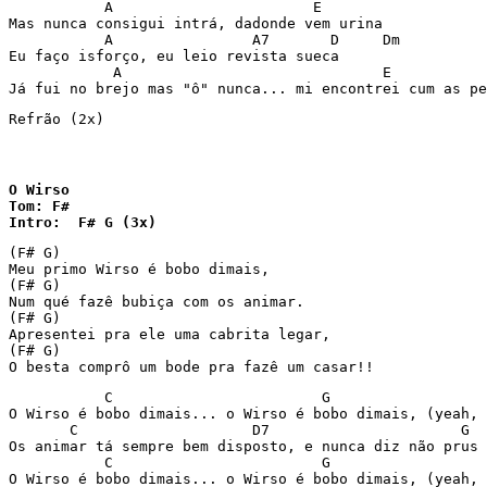
           A                       E

Mas nunca consigui intrá, dadonde vem urina

           A                A7       D     Dm

Eu faço isforço, eu leio revista sueca

            A                              E

Já fui no brejo mas "ô" nunca... mi encontrei cum as pe
Refrão (2x)
O Wirso

Tom: F#

Intro:  F# G (3x)
(F# G)

Meu primo Wirso é bobo dimais,

(F# G)

Num qué fazê bubiça com os animar.

(F# G)

Apresentei pra ele uma cabrita legar,

(F# G)

O besta comprô um bode pra fazê um casar!!
           C                        G                  
O Wirso é bobo dimais... o Wirso é bobo dimais, (yeah, 
       C                    D7                      G  
Os animar tá sempre bem disposto, e nunca diz não prus 
           C                        G                  
O Wirso é bobo dimais... o Wirso é bobo dimais, (yeah, 