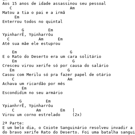
Aos 15 anos de idade assassinou seu pessoal

   C                        Am

Matou a tia o pai e a irmã

     Em

Enterrou todos no quintal
        G          Em

YpinharrÊ, Ypinharrôu

  C            Am      Em

Até sua mãe ele estuprou
    Em                      G

E o Rato do Deserto era um cara solitário

    Em                       G

Cresceu virou xerife só por causa do salário

   Em                      G

Casou com Merilu só pra fazer papel de otário

    C                      Am

Achava um ricardão por mês

        Em

Escondidim no seu armário
       G          Em

YpianhrrÊ, Ypinharrôu

    C         Am        Em   |

Virou um corno estrelado     (2x)
2ª Parte:

E um belo dia, o Coiote Sanguinário resolveu invadir a 
do bravo xerife Rato do Deserto. Foi uma batalha sangui