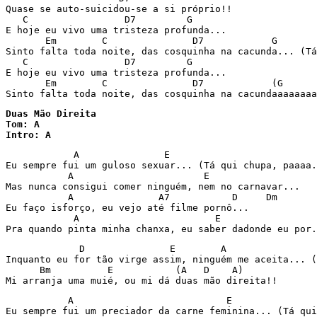
Quase se auto-suicidou-se a si próprio!!

   C                 D7         G

E hoje eu vivo uma tristeza profunda...

       Em        C               D7            G       
Sinto falta toda noite, das cosquinha na cacunda... (Tá
   C                 D7         G

E hoje eu vivo uma tristeza profunda...

       Em        C               D7            (G      
Sinto falta toda noite, das cosquinha na cacundaaaaaaaa
Duas Mão Direita

Tom: A

Intro: A 
            A               E

Eu sempre fui um guloso sexuar... (Tá qui chupa, paaaa.
           A                       E

Mas nunca consigui comer ninguém, nem no carnavar...

           A               A7           D     Dm

Eu faço isforço, eu vejo até filme pornô...

            A                        E

Pra quando pinta minha chanxa, eu saber dadonde eu por.
             D               E        A                
Inquanto eu for tão virge assim, ninguém me aceita... (
      Bm          E           (A   D    A)

Mi arranja uma muié, ou mi dá duas mão direita!!
           A                           E

Eu sempre fui um preciador da carne feminina... (Tá qui