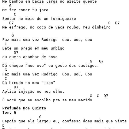
Me banhou em bacia larga no azeite quente

   G

Me fez comer 50 jaca

     C

Sentar no meio de um formigueiro

   D7                                         G  D7

Me esfregou no cocô de vaca roubou meu dinheiro
    G

Faz mais uma vez Rudrigo  uou, uou, uou

 C

Bate um prego em meu umbigo

     D7

eu quero apanhar de novo

                                      G   G7

Dá choque “nos ovo” eu gosto dos castigos.

 G

Faz mais uma vez Rudrigo  uou, uou, uou

 C

Dá bicudo no meu “figo”

     D7

Aplica injeção no meu olho,

                                      G  C  D7

É você que eu escolho pra se meu marido
Prefunda Dos Quinto

Tom: G

		G                                                          D

Depois que ela largou eu, confesso doeu mais que vinte 
D                                                      