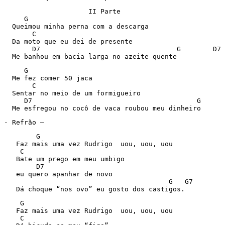
                     II Parte

     G

  Queimou minha perna com a descarga

       C

  Da moto que eu dei de presente

       D7                                  G        D7

  Me banhou em bacia larga no azeite quente
     G

  Me fez comer 50 jaca

       C

  Sentar no meio de um formigueiro

     D7                                         G      
  Me esfregou no cocô de vaca roubou meu dinheiro
- Refrão – 
        G      

   Faz mais uma vez Rudrigo  uou, uou, uou

    C

   Bate um prego em meu umbigo

        D7

   eu quero apanhar de novo

                                         G   G7

   Dá choque “nos ovo” eu gosto dos castigos.
    G    

   Faz mais uma vez Rudrigo  uou, uou, uou

    C
