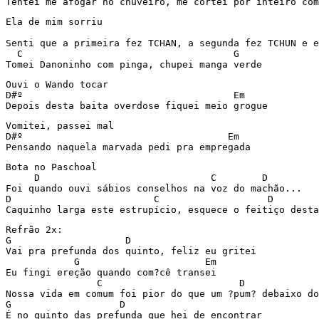
Tentei me afogar no chuveiro, me cortei por inteiro com
Ela de mim sorriu

                                                       
Senti que a primeira fez TCHAN, a segunda fez TCHUN e e
  C                                     G

Tomei Danoninho com pinga, chupei manga verde
Ouvi o Wando tocar

D#º                                     Em

Depois desta baita overdose fiquei meio grogue
Vomitei, passei mal

D#º                                    Em

Pensando naquela marvada pedi pra empregada
Bota no Paschoal

     D                              C        D

Foi quando ouvi sábios conselhos na voz do machão...

D                         C                   D        
Caquinho larga este estrupício, esquece o feitiço desta
Refrão 2x:

G                    D

Vai pra prefunda dos quinto, feliz eu gritei

            G                      Em

Eu fingi ereção quando com?cê transei

                C                        D             
Nossa vida em comum foi pior do que um ?pum? debaixo do
G                   D

É no quinto das prefunda que hei de encontrar
