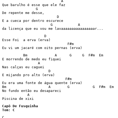
                            A

Que barulho é esse que ele faz

                G

De repente me desse,

                          D

E a cueca por dentro escurece

                       G            A

da licença que eu vou me lavaaaaaaaaaaaaaaaar...
                    D

Esse Foi  a erva (erva)

                               F#m

Eu vi um jacaré com oito pernas (erva)
          Bm             A      G     G  F#m  Em

E morrendo de medo eu fiquei

                 A

Nas calças eu caguei

                      D

E mijando pro alto (erva)

                              F#m

Eu era uma fonte de água quente (erva)

Bm                    A        G           G  F#m  Em

No fundo então eu desapareci

            A

Piscina de xixi
Capô De Fusquinha

Tom: C 
C 
