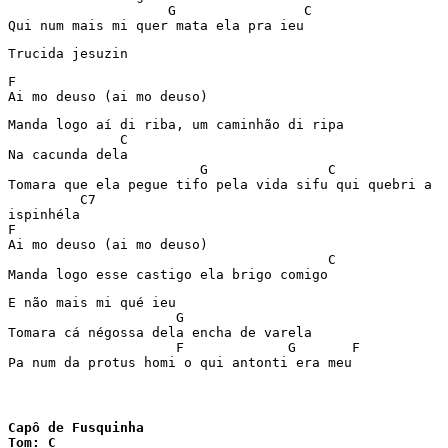
                    G                C

Qui num mais mi quer mata ela pra ieu
Trucida jesuzin
F

Ai mo deuso (ai mo deuso)
Manda logo aí di riba, um caminhão di ripa

              C

Na cacunda dela

                        G               C

Tomara que ela pegue tifo pela vida sifu qui quebri a

         C7

ispinhéla

F

Ai mo deuso (ai mo deuso)

                                        C

Manda logo esse castigo ela brigo comigo
E não mais mi qué ieu

                     G

Tomara cá négossa dela encha de varela

                     F             G       F

Pa num da protus homi o qui antonti era meu
Capô de Fusquinha

Tom: C