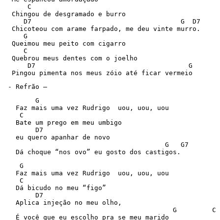
      C

  Chingou de desgramado e burro

     D7                                      G  D7

  Chicoteou com arame farpado, me deu vinte murro.

     G

  Queimou meu peito com cigarro

     C

  Quebrou meus dentes com o joelho

      D7                                       G       
  Pingou pimenta nos meus zóio até ficar vermeio
 - Refrão – 
        G      

   Faz mais uma vez Rudrigo  uou, uou, uou

    C

   Bate um prego em meu umbigo

        D7

   eu quero apanhar de novo

                                         G   G7

   Dá choque “nos ovo” eu gosto dos castigos.
    G    

   Faz mais uma vez Rudrigo  uou, uou, uou

    C

   Dá bicudo no meu “figo”

        D7

   Aplica injeção no meu olho,

                                           G         C 
   É você que eu escolho pra se meu marido