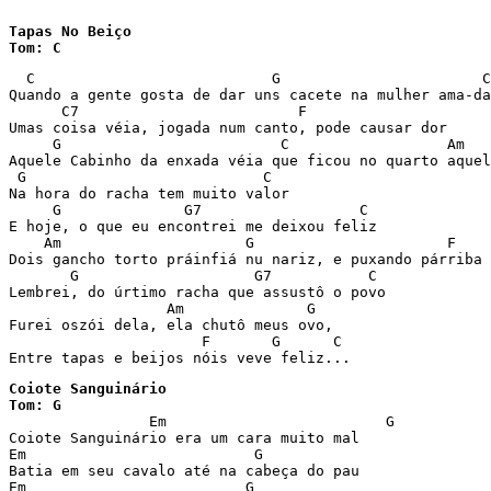
Tapas No Beiço

Tom: C
  C                           G                       C
Quando a gente gosta de dar uns cacete na mulher ama-da
      C7                         F 

Umas coisa véia, jogada num canto, pode causar dor 

     G                         C                  Am   
Aquele Cabinho da enxada véia que ficou no quarto aquel
 G                           C 

Na hora do racha tem muito valor 

     G              G7                  C 

E hoje, o que eu encontrei me deixou feliz 

    Am                     G                      F    
Dois gancho torto práinfiá nu nariz, e puxando párriba 
       G                    G7           C 

Lembrei, do úrtimo racha que assustô o povo 

                  Am              G 

Furei oszói dela, ela chutô meus ovo,  

                      F       G      C 

Entre tapas e beijos nóis veve feliz... 
Coiote Sanguinário

Tom: G

		Em                         G

Coiote Sanguinário era um cara muito mal

Em                          G

Batia em seu cavalo até na cabeça do pau

Em                         G
