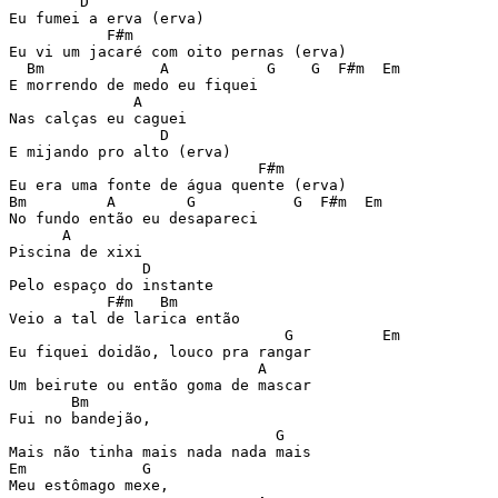
        D

Eu fumei a erva (erva)

           F#m

Eu vi um jacaré com oito pernas (erva)

  Bm             A           G    G  F#m  Em

E morrendo de medo eu fiquei

              A

Nas calças eu caguei

                 D

E mijando pro alto (erva)

                            F#m

Eu era uma fonte de água quente (erva)

Bm         A        G           G  F#m  Em

No fundo então eu desapareci

      A

Piscina de xixi

               D

Pelo espaço do instante

           F#m   Bm

Veio a tal de larica então

                               G          Em

Eu fiquei doidão, louco pra rangar

                            A

Um beirute ou então goma de mascar

       Bm

Fui no bandejão,

                              G

Mais não tinha mais nada nada mais

Em             G

Meu estômago mexe,
