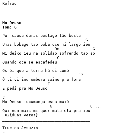
Refrão 
Mo Deuso

Tom: G
Pur causa dumas bestage tão besta 

                                   G 

Umas bobage tão boba ocê mi largô ieu 

                      Dm              G 

Mi deixô ieu na solidão sofrendo tão só 

                       C 

Quando ocê se escafedeu 
Os ói que a terra há di cumê 

                                C7 

Ô ti vi inu embora saino pra fora 

                   F            

E pedi pra Mo Deuso  

__________________________ 

C 

Mo Deuso iscumunga essa muié 

                    G                C ... 

Qui num mais mi quer mata ela pra ieu 

 X2{duas vezes}             

_____________________________________ 
Trucida Jesuzin 

F 
