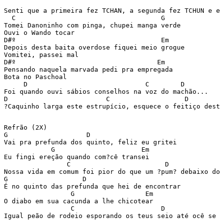
                                                       
Senti que a primeira fez TCHAN, a segunda fez TCHUN e e
  C                                     G  

Tomei Danoninho com pinga, chupei manga verde 

Ouvi o Wando tocar 

D#º                                     Em  

Depois desta baita overdose fiquei meio grogue 

Vomitei, passei mal 

D#º                                    Em   

Pensando naquela marvada pedi pra empregada 

Bota no Paschoal 

     D                              C        D 

Foi quando ouvi sábios conselhos na voz do machão... 

D                         C                   D        
?Caquinho larga este estrupício, esquece o feitiço dest
Refrão (2X) 

G                    D 

Vai pra prefunda dos quinto, feliz eu gritei 

            G                      Em 

Eu fingi ereção quando com?cê transei 

                C                        D             
Nossa vida em comum foi pior do que um ?pum? debaixo do
G                   D 

É no quinto das prefunda que hei de encontrar 

                 G                  Em 

O diabo em sua cacunda a lhe chicotear 

                 C                      D              
Igual peão de rodeio esporando os teus seio até ocê se 