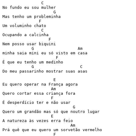

		C

No fundo eu sou mulher

                     G

Mas tenho um probleminha

               F

Um voluminho chato

                C

Ocupando a calcinha

                   F

Nem posso usar biquini

            G                  Am

minha saia mini eu só visto em casa

                      F

É que eu tenho um medinho

            G                   C

Do meu passarinho mostrar suas asas
                     E

Eu quero operar na França agora

                    Am

Quero cortar essa criança fora

                    F

É desperdício ter e não usar

                             G

Quero um grandão mas só que noutro lugar

                    E

A natureza às vezes erra feio

                            Am

Prá quê que eu quero um sorvetão vermelho

                     F
