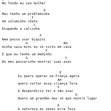
No fundo eu sou mulher 
                     G 

Mas tenho um probleminha 

               F 

Um voluminho chato 

                C 

Ocupando a calcinha 
                   F 

Nem posso usar biquini 

            G                  Am 

minha saia mini eu só visto em casa 

                      F 

É que eu tenho um medinho 

            G                   C   

Do meu passarinho mostrar suas asas 

       	                     E 

	Eu quero operar na França agora 

	                    Am 

	quero cortar essa criança fora 

	                    F 

	è desperdício ter e não usar  

	                             G 

	Quero um grandão mas só que noutro lugar 
	                    E 

	A natureza às vezes erra feio 
