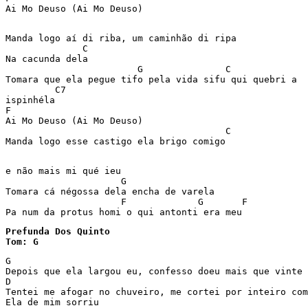
Ai Mo Deuso (Ai Mo Deuso) 

Manda logo aí di riba, um caminhão di ripa  

              C                      

Na cacunda dela 

                        G               C    

Tomara que ela pegue tifo pela vida sifu qui quebri a 

         C7     

ispinhéla 

F 

Ai Mo Deuso (Ai Mo Deuso) 

                                        C 

Manda logo esse castigo ela brigo comigo  

e não mais mi qué ieu 

                     G                    

Tomara cá négossa dela encha de varela  

                     F             G       F   

Prefunda Dos Quinto

Tom: G
G                                                      
Depois que ela largou eu, confesso doeu mais que vinte 
D                                                      
Tentei me afogar no chuveiro, me cortei por inteiro com
Ela de mim sorriu 
