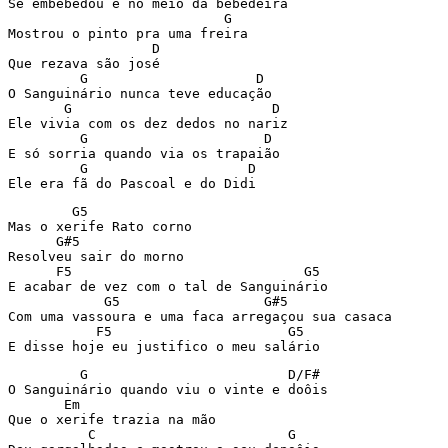
Se embebedou e no meio da bebedeira

                           G

Mostrou o pinto pra uma freira

                  D

Que rezava são josé

         G                     D

O Sanguinário nunca teve educação

       G                         D

Ele vivia com os dez dedos no nariz

         G                      D

E só sorria quando via os trapaião

         G                    D

Ele era fã do Pascoal e do Didi
        G5

Mas o xerife Rato corno

      G#5

Resolveu sair do morno

      F5                             G5

E acabar de vez com o tal de Sanguinário

            G5                  G#5

Com uma vassoura e uma faca arregaçou sua casaca

           F5                      G5

E disse hoje eu justifico o meu salário
         G                         D/F#

O Sanguinário quando viu o vinte e doôis

       Em

Que o xerife trazia na mão

          C                        G
