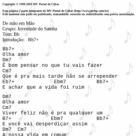
Copyright © 1998-2001 MV Portal de Cifras
Esta página é parte integrante de MV Portal de Cifras (http://www.mvhp.com.br)
Este material não pode ser publicado, transmitido, reescrito ou redistribuído sem prévia autorização.
De mão em Mão

Grupo: Juventude do Samba

Tom: Bb

Introdução: 
Bb7+
Bb7+

Olha amor 

Dm7 

É bom pensar no que tu vais fazer 

Cm7

Que é pra mais tarde não se arrepender 

Eb7+             Ebm7          Bb7+

E achar que a vida foi ruim 
Dm7

Olha amor 

Cm7

Viver feliz não é pra qualquer um 

B7+             Ebm7           Bb7+

E você vai desperdiçar assim 

Dm7  Cm7

A nossa vida em comum 