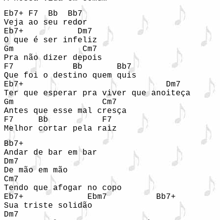
Eb7+ F7  Bb  Bb7

Veja ao seu redor 

Eb7+           Dm7

O que é ser infeliz 

Gm              Cm7

Pra não dizer depois 

F7            Bb       Bb7

Que foi o destino quem quis 

Eb7+                             Dm7

Ter que esperar pra viver que anoiteça 

Gm                  Cm7

Antes que esse mal cresça 

F7     Bb           F7

Melhor cortar pela raiz 
Bb7+

Andar de bar em bar 

Dm7 

De mão em mão 

Cm7

Tendo que afogar no copo 

Eb7+             Ebm7          Bb7+

Sua triste solidão

Dm7 
